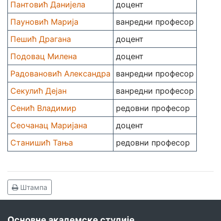
Пантовић Данијела
доцент
Пауновић Марија
ванредни професор
Пешић Драгана
доцент
Подовац Милена
доцент
Радовановић Александра
ванредни професор
Секулић Дејан
ванредни професор
Сенић Владимир
редовни професор
Сеочанац Маријана
доцент
Станишић Тања
редовни професор
Штампа
Основне академске студије