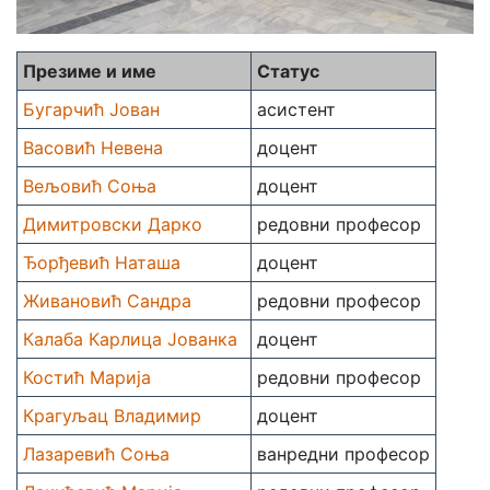
Презиме и име
Статус
Бугарчић Јован
асистент
Васовић Невена
доцент
Вељовић Соња
доцент
Димитровски Дарко
редовни професор
Ђорђевић Наташа
доцент
Живановић Сандра
редовни професор
Калаба Карлица Јованка
доцент
Костић Марија
редовни професор
Крагуљац Владимир
доцент
Лазаревић Соња
ванредни професор