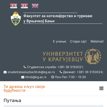
Е учење
Стари сајт
Webmail
Студентска служба: +381 36 5150021;
studentskasluzba.hitvb@kg.ac.rs
Деканат: +381 36 5150024;
hitvb@kg.ac.rs
Пон-Пет 7:30 - 15:30
Ти држиш кључ своје
будућности
Путања