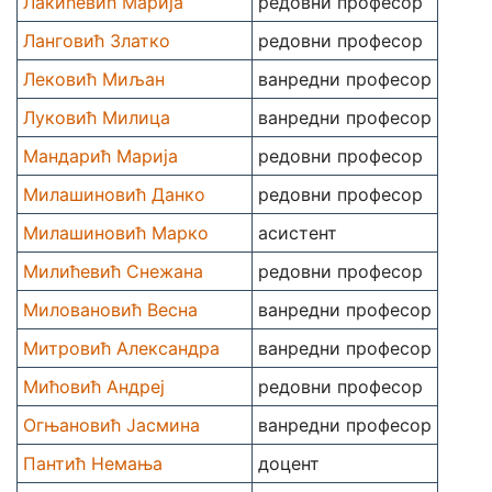
Лакићевић Марија
редовни професор
Ланговић Златко
редовни професор
Лековић Миљан
ванредни професор
Луковић Милица
ванредни професор
Мандарић Марија
редовни професор
Милашиновић Данко
редовни професор
Милашиновић Марко
асистент
Милићевић Снежана
редовни професор
Миловановић Весна
ванредни професор
Митровић Александра
ванредни професор
Мићовић Андреј
редовни професор
Огњановић Јасмина
ванредни професор
Пантић Немања
доцент