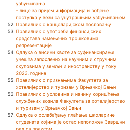
узбуњивања
-
лице за пријем информација и вођење
поступка у вези са унутрашњим узбуњивањем
Правилник о канцеларијском пословању
Правилник о употреби финансијских
средстава намењених трошковима
репрезентације
Одлука о висини квоте за суфинансирање
учешћа запослених на научним и стручним
скуповима у земљи и иностранству у току
2023. године
Правилник о признањима Факултета за
хотелијерство и туризам у Врњачкој Бањи
Правилник о условима и начину коришћења
службених возила Факултета за хотелијерство
и туризам у Врњачкој Бањи
Одлука о ослабађању плаћања школарине
студената којима је остао неположен Завршни
рад са праксом