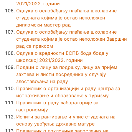
2021/2022. години
Одлука о ослобађању плаћања школарине
студената којима је остао неположен
дипломски мастер рад
Одлука о ослобађању плаћања школарине
студената којима је остао неположен Завршни
рад са праксом
Одлука о вредности ЕСПБ бода бода у
школској 2021/2022. години
Подаци о лицу за подршку, лицу за пријем
захтева и листи посредника у случају
злостављања на раду
Правилник о организацији и раду центра за
истраживање и образовање у туризму
Правилник о раду лабораторије за
гастрономију
Испити за рангирање и упис студената на
основу увођења државне матуре
Правилник о поклонима запослених на