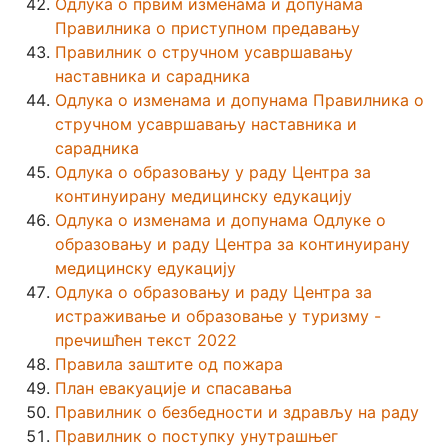
Одлука о првим изменама и допунама
Правилника о приступном предавању
Правилник о стручном усавршавању
наставника и сарадника
Одлука о изменама и допунама Правилника о
стручном усавршавању наставника и
сарадника
Одлука о образовању у раду Центра за
континуирану медицинску едукацију
Одлука о изменама и допунама Одлуке о
образовању и раду Центра за континуирану
медицинску едукацију
Одлука о образовању и раду Центра за
истраживање и образовање у туризму -
пречишћен текст 2022
Правила заштите од пожара
План евакуације и спасавања
Правилник о безбедности и здрављу на раду
Правилник о поступку унутрашњег