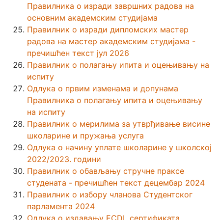
Правилника о изради завршних радова на
основним академским студијама
Правилник о изради дипломских мастер
радова на мастер академским студијама -
пречишћен текст јул 2026
Правилник о полагању ипита и оцењивању на
испиту
Одлука о првим изменама и допунама
Правилника о полагању ипита и оцењивању
на испиту
Правилник о мерилима за утврђивање висине
школарине и пружања услуга
Одлука о начину уплате школарине у школској
2022/2023. години
Правилник о обављању стручне праксе
студената - пречишћен текст децембар 2024
Правилник о избору чланова Студентског
парламента 2024
Одлука о издавању ECDL сертификата