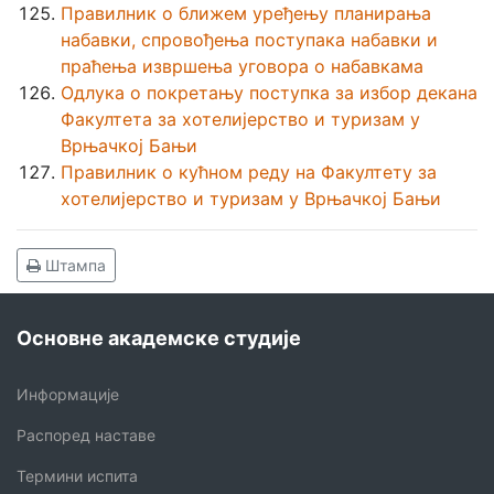
Правилник о ближем уређењу планирања
набавки, спровођења поступака набавки и
праћења извршења уговора о набавкама
Одлука о покретању поступка за избор декана
Факултета за хотелијерство и туризам у
Врњачкој Бањи
Правилник о кућном реду на Факултету за
хотелијерство и туризам у Врњачкој Бањи
Штампа
Основне академске студије
Информације
Распоред наставе
Термини испита