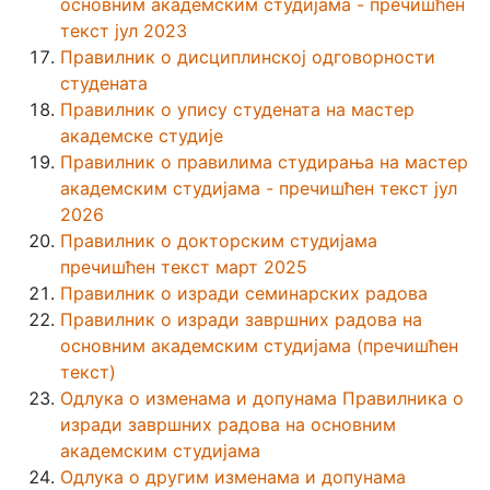
основним академским студијама - пречишћен
текст јул 2023
Правилник о дисциплинској одговорности
студената
Правилник о упису студената на мастер
академске студије
Правилник о правилима студирања на мастер
академским студијама - пречишћен текст јул
2026
Правилник о докторским студијама
пречишћен текст март 2025
Правилник о изради семинарских радова
Правилник о изради завршних радова на
основним академским студијама (пречишћен
текст)
Одлука о изменама и допунама Правилника о
изради завршних радова на основним
академским студијама
Одлука о другим изменама и допунама