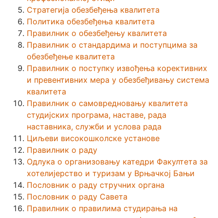
Стратегија обезбеђења квалитета
Политика обезбеђења квалитета
Правилник о обезбеђењу квалитета
Правилник о стандардима и поступцима за
обезбеђење квалитета
Правилник о поступку извођења корективних
и превентивних мера у обезбеђивању система
квалитета
Правилник о самовредновању квалитета
студијских програма, наставе, рада
наставника, служби и услова рада
Циљеви високошколске установе
Правилник о раду
Одлука о организовању катедри Факултета за
хотелијерство и туризам у Врњачкој Бањи
Пословник о раду стручних органа
Пословник о раду Савета
Правилник о правилима студирања на