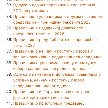
Одлука о административним трошковима
ECDL сертификата
Правилник о уџбеницима и другим наставним
средствима - пречишћен текст јул 2023
Правилник о издавачкој делатности -
пречишћен текст мај 2026
Правилник о раду библиотеке - пречишћен
текст 2022
Правилник о начину и поступку избора у
звање и заснивање радног односа сарадника
Правилним о условима, начину и поступку
избора сарадника ван радног односа
Одлука о изменама и допунама Правилним о
условима, начину и поступку избора
сарадника ван радног односа
Правилник o избору наставника страног
језика и наставника вештина
Правилник о приступном предавању