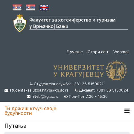
Е учење
Стари сајт
Webmail
Студентска служба: +381 36 5150021;
studentskasluzba.hitvb@kg.ac.rs
Деканат: +381 36 5150024;
hitvb@kg.ac.rs
Пон-Пет 7:30 - 15:30
Ти држиш кључ своје
будућности
Путања