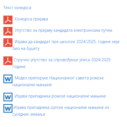
Текст конкурса
Конкурса пријава
Упутство за пријаву кандидата електронским путем
Изјава да кандидат пре школске 2024/2025. године није
био на буџету
Стручно упутство за спровођење уписа 2024/2025.
године
Модел препоруке Националног савета ромске
националне мањине
Изјава припадника ромске националне мањине
Изјава припадника српске националне мањине из
суседних земаља