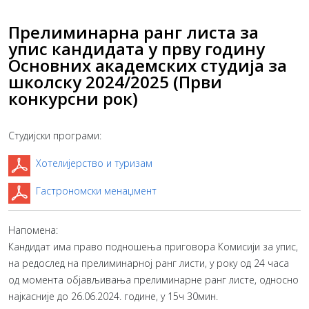
Прелиминарна ранг листа за
упис кандидата у прву годину
Основних академских студија за
школску 2024/2025 (Први
конкурсни рок)
Студијски програми:
Хотелијерство и туризам
Гастрономски менаџмент
Напомена:
Кандидат има право подношења приговора Комисији за упис,
на редослед на прелиминарној ранг листи, у року од 24 часа
од момента објављивања прелиминарне ранг листе, односно
најкасније до 26.06.2024. године, у 15ч 30мин.