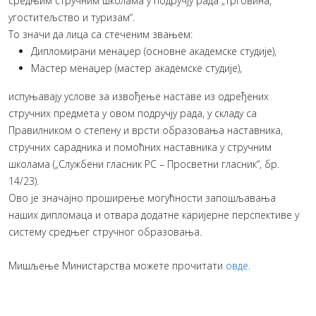
средњим стручним школама у подручју рада „Трговина,
угоститељство и туризам“.
То значи да лица са стеченим звањем:
Дипломирани менаџер (основне академске студије),
Мастер менаџер (мастер академске студије),
испуњавају услове за извођење наставе из одређених
стручних предмета у овом подручју рада, у складу са
Правилником о степену и врсти образовања наставника,
стручних сарадника и помоћних наставника у стручним
школама („Службени гласник РС – Просветни гласник“, бр.
14/23).
Ово је значајно проширење могућности запошљавања
наших дипломаца и отвара додатне каријерне перспективе у
систему средњег стручног образовања.
Мишљење Министарства можете прочитати
овде
.