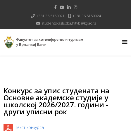
+381 36 5150021
+381 36 5150024
studentskasluzba.hitvb@kg.ac.rs
Конкурс за упис студената на
Основне академске студије у
школској 2026/2027. години -
други уписни рок
Текст конкурса