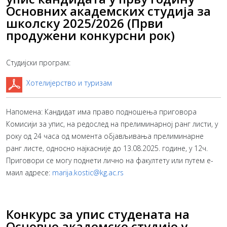
Основних академских студија за
школску 2025/2026 (Први
продужени конкурсни рок)
Студијски програм:
Хотелијерство и туризам
Напомена: Кандидат има право подношења приговора
Комисији за упис, на редослед на прелиминарној ранг листи, у
року од 24 часа од момента објављивања прелиминарне
ранг листе, односно најкасније до 13.08.2025. године, у 12ч.
Приговори се могу поднети лично на факултету или путем е-
маил адресе:
marija.kostic@kg.ac.rs
Конкурс за упис студената на
Основне академске студије у