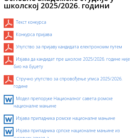
школској 2025/2026. години
Текст конкурса
Конкурса пријава
Упутство за пријаву кандидата електронским путем
Изјава да кандидат пре школске 2025/2026. године није
био на буџету
Стручно упутство за спровођење уписа 2025/2026.
године
Модел препоруке Националног савета ромске
националне мањине
Изјава припадника ромске националне мањине
Изјава припадника српске националне мањине из
суседних земаља