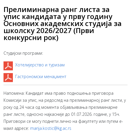
Прелиминарна ранг листа за
упис кандидата у прву годину
Основних академских студија за
школску 2026/2027 (Први
конкурсни рок)
Студијски програми:
Хотелијерство и туризам
Гастрономски менаџмент
Напомена: Кандидат има право подношења приговора
Комисији за упис, на редослед на прелиминарној ранг листи, у
року од 24 часа од момента објављивања прелиминарне
ранг листе, односно најкасније до 01.07.2026. године, у 15ч.
Приговори се могу поднети лично на факултету или путем е-
маил адресе:
marija.kostic@kg.ac.rs