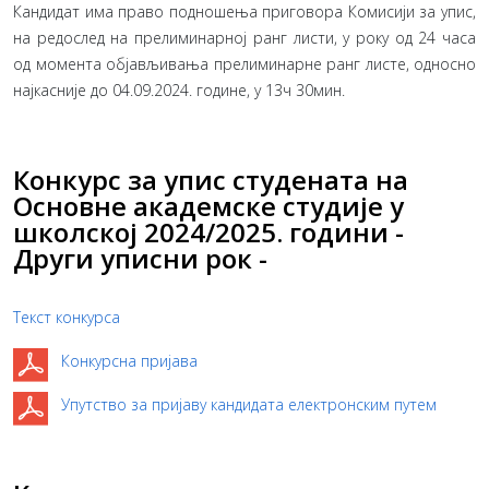
Кандидат има право подношења приговора Комисији за упис,
на редослед на прелиминарној ранг листи, у року од 24 часа
од момента објављивања прелиминарне ранг листе, односно
најкасније до 04.09.2024. године, у 13ч 30мин.
Конкурс за упис студената на
Основне академске студије у
школској 2024/2025. години -
Други уписни рок -
Текст конкурса
Конкурсна пријава
Упутство за пријаву кандидата електронским путем