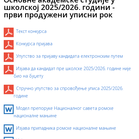
школској 2025/2026. години -
први продужени уписни рок
Текст конкурса
Конкурса пријава
Упутство за пријаву кандидата електронским путем
Изјава да кандидат пре школске 2025/2026. године није
био на буџету
Стручно упутство за спровођење уписа 2025/2026.
године
Модел препоруке Националног савета ромске
националне мањине
Изјава припадника ромске националне мањине