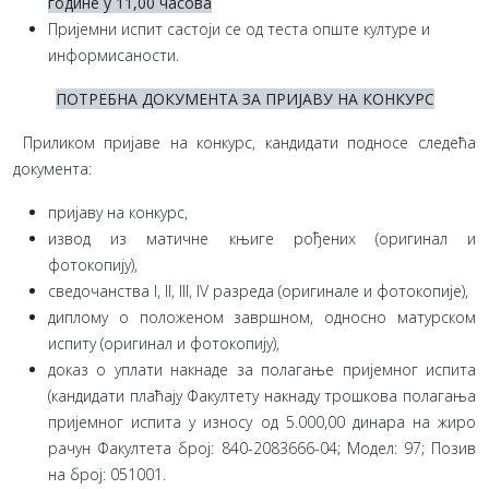
године у 11,00 часова
Пријемни испит састоји се од теста опште културе и
информисаности.
ПОТРЕБНА ДОКУМЕНТА ЗА ПРИЈАВУ НА КОНКУРС
Приликом пријаве на конкурс, кандидати подносе следећа
документа:
пријаву на конкурс,
извод из матичне књиге рођених (оригинал и
фотокопију),
сведочанства I, II, III, IV разреда (оригинале и фотокопије),
диплому о положеном завршном, односно матурском
испиту (оригинал и фотокопију),
доказ о уплати накнаде за полагање пријемног испита
(кандидати плаћају Факултету накнаду трошкова полагања
пријемног испита у износу од 5.000,00 динара на жиро
рачун Факултета број: 840-2083666-04; Модел: 97; Позив
на број: 051001.