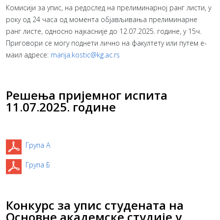
Комисији за упис, на редослед на прелиминарној ранг листи, у
року од 24 часа од момента објављивања прелиминарне
ранг листе, односно најкасније до 12.07.2025. године, у 15ч.
Приговори се могу поднети лично на факултету или путем е-
маил адресе:
marija.kostic@kg.ac.rs
Решења пријемног испита
11.07.2025. године
Група А
Група Б
Конкурс за упис студената на
Основне академске студије у