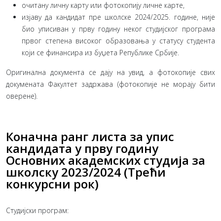
очитану личну карту или фотокопију личне карте,
изјаву да кандидат пре школске 2024/2025. године, није
био уписиван у прву годину неког студијског програма
првог степена високог образовања у статусу студента
који се финансира из буџета Републике Србије.
Оригинална документа се дају на увид, а фотокопије свих
докумената Факултет задржава (фотокопије не морају бити
оверене).
Коначна ранг листа за упис
кандидата у прву годину
Основних академских студија за
школску 2023/2024 (Трећи
конкурсни рок)
Студијски програм: