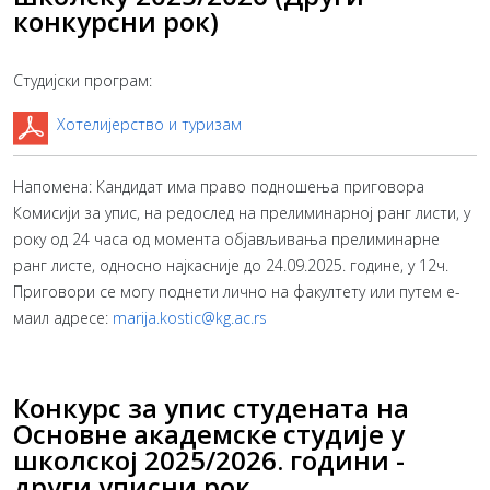
конкурсни рок)
Студијски програм:
Хотелијерство и туризам
Напомена: Кандидат има право подношења приговора
Комисији за упис, на редослед на прелиминарној ранг листи, у
року од 24 часа од момента објављивања прелиминарне
ранг листе, односно најкасније до 24.09.2025. године, у 12ч.
Приговори се могу поднети лично на факултету или путем е-
маил адресе:
marija.kostic@kg.ac.rs
Конкурс за упис студената на
Основне академске студије у
школској 2025/2026. години -
други уписни рок