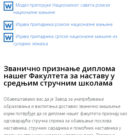
Модел препоруке Националног савета ромске
националне мањине
Изјава припадника ромске националне мањине
Изјава припадника српске националне мањине из
суседних земаља
Званично признање диплома
нашег Факултета за наставу у
средњим стручним школама
Обавештавамо вас да је Завод за унапређивање
образовања и васпитања доставио званично мишљење
којим потврђује да се дипломе нашег факултета признају као
одговарајућа стручна спрема за обављање послова
наставника, стручних сарадника и помоћних наставника у