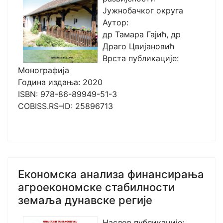
Јужнобачког округа
Аутор:
др Тамара Гајић, др
Драго Цвијановић
Врста публикације:
Монографија
Година издања: 2020
ISBN: 978-86-89949-51-3
COBISS.RS–ID: 25896713
Економска анализа финансирања
агроекономске стабилности
земаља дунавске регије
Наслов публикације: