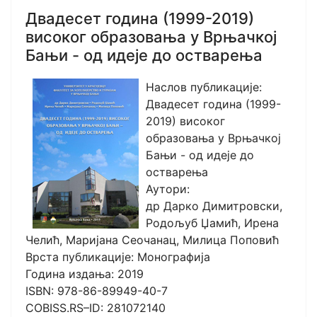
Двадесет година (1999-2019)
високог образовања у Врњачкој
Бањи - од идеје до остварења
Наслов публикације:
Двадесет година (1999-
2019) високог
образовања у Врњачкој
Бањи - од идеје до
остварења
Аутори:
др Дарко Димитровски,
Родољуб Џамић, Ирена
Челић, Маријана Сеочанац, Милица Поповић
Врста публикације: Монографија
Година издања: 2019
ISBN: 978-86-89949-40-7
COBISS.RS–ID: 281072140