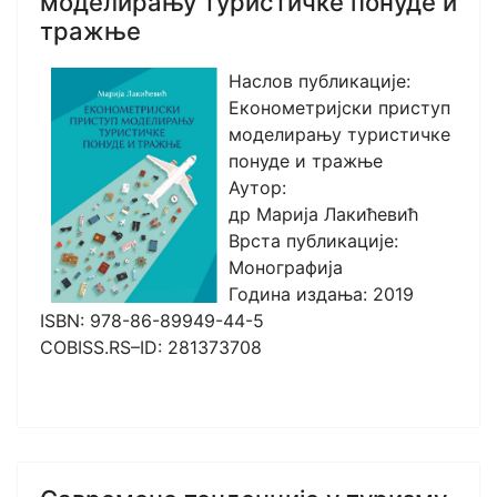
моделирању туристичке понуде и
тражње
Наслов публикације:
Економетријски приступ
моделирању туристичке
понуде и тражње
Аутор:
др Марија Лакићевић
Врста публикације:
Монографија
Година издања: 2019
ISBN: 978-86-89949-44-5
COBISS.RS–ID: 281373708