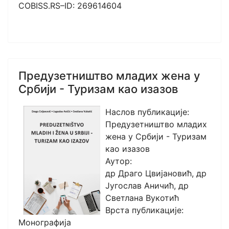
COBISS.RS–ID: 269614604
Предузетништво младих жена у
Србији - Туризам као изазов
Наслов публикације:
Предузетништво младих
жена у Србији - Туризам
као изазов
Аутор:
др Драго Цвијановић, др
Југослав Аничић, др
Светлана Вукотић
Врста публикације:
Монографија