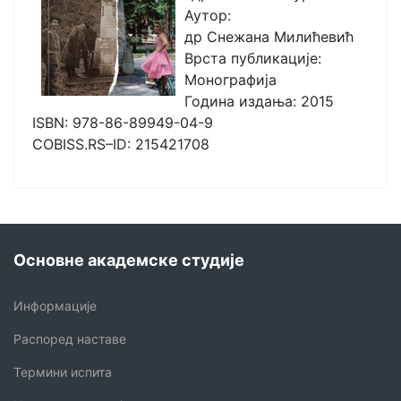
Аутор:
др Снежана Милићевић
Врста публикације:
Монографија
Година издања: 2015
ISBN: 978-86-89949-04-9
COBISS.RS–ID: 215421708
Основне академске студије
Информације
Распоред наставе
Термини испита