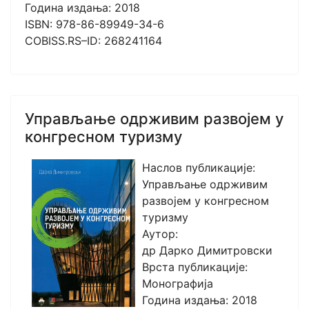
Година издања: 2018
ISBN: 978-86-89949-34-6
COBISS.RS–ID: 268241164
Управљање одрживим развојем у
конгресном туризму
Наслов публикације:
Управљање одрживим
развојем у конгресном
туризму
Аутор:
др Дарко Димитровски
Врста публикације:
Монографија
Година издања: 2018