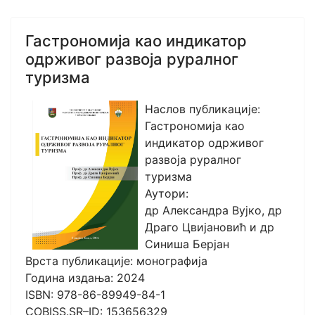
Гастрономија као индикатор
одрживог развоја руралног
туризма
Наслов публикације:
Гастрономија као
индикатор одрживог
развоја руралног
туризма
Аутори:
др Александра Вујко, др
Драго Цвијановић и др
Синиша Берјан
Врста публикације: монографија
Година издања: 2024
ISBN: 978-86-89949-84-1
COBISS.SR–ID: 153656329