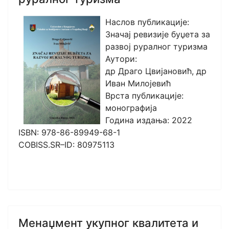
Наслов публикације:
Значај ревизије буџета за
развој руралног туризма
Аутори:
др Драго Цвијановић, др
Иван Милојевић
Врста публикације:
монографија
Година издања: 2022
ISBN: 978-86-89949-68-1
COBISS.SR–ID: 80975113
Менаџмент укупног квалитета и