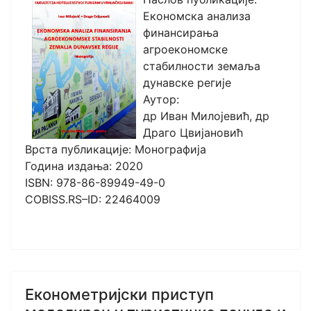
Економска анализа
финансирања
агроекономске
стабилности земаља
дунавске регије
Аутор:
др Иван Милојевић, др
Драго Цвијановић
Врста публикације: Монографија
Година издања: 2020
ISBN: 978-86-89949-49-0
COBISS.RS–ID: 22464009
Економетријски приступ