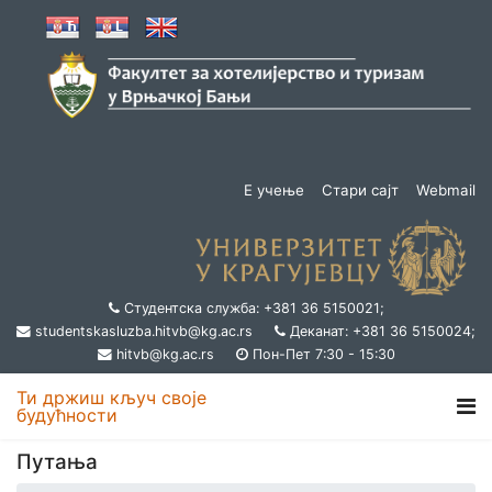
Е учење
Стари сајт
Webmail
Студентска служба: +381 36 5150021;
studentskasluzba.hitvb@kg.ac.rs
Деканат: +381 36 5150024;
hitvb@kg.ac.rs
Пон-Пет 7:30 - 15:30
Ти држиш кључ своје
будућности
Путања