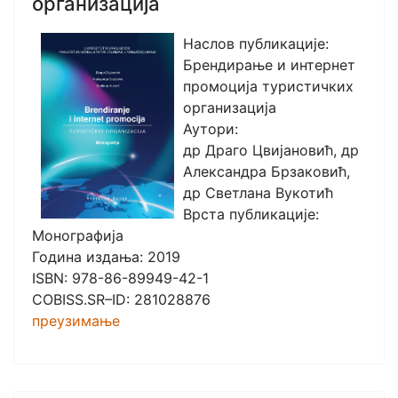
организација
Наслов публикације:
Брендирање и интернет
промоција туристичких
организација
Аутори:
др Драго Цвијановић, др
Александра Брзаковић,
др Светлана Вукотић
Врста публикације:
Монографија
Година издања: 2019
ISBN: 978-86-89949-42-1
COBISS.SR–ID: 281028876
преузимање