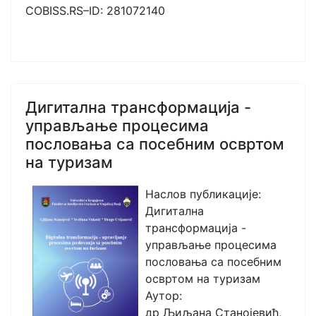
COBISS.RS–ID: 281072140
Дигитална трансформација -
управљање процесима
пословања са посебним освртом
на туризам
Наслов публикације:
Дигитална
трансформација -
управљање процесима
пословања са посебним
освртом на туризам
Аутор:
др Љиљана Станојевић,