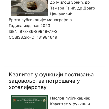
др Милош Зрнић, др
Тамара Гајић, др Драго
Цвијановић
Врста публикације: монографија
Година издања: 2023
ISBN: 978-86-89949-77-3
COBISS.SR–ID: 131984649
Квалитет у функцији постизања
задовољства потрошача у
хотелијерству
Наслов публикације:
Квалитет у функцији