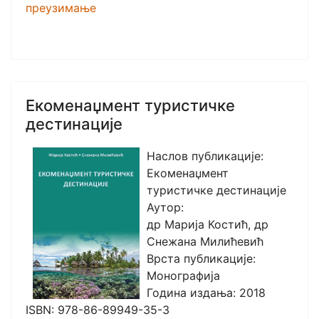
преузимање
Екоменаџмент туристичке
дестинације
Наслов публикације:
Екоменаџмент
туристичке дестинације
Аутор:
др Марија Костић, др
Снежана Милићевић
Врста публикације:
Монографија
Година издања: 2018
ISBN: 978-86-89949-35-3