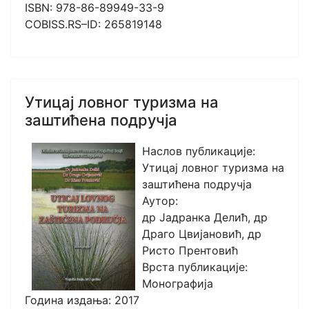
ISBN: 978-86-89949-33-9
COBISS.RS–ID: 265819148
Утицај ловног туризма на
заштићена подручја
Наслов публикације:
Утицај ловног туризма на
заштићена подручја
Аутор:
др Јадранка Делић, др
Драго Цвијановић, др
Ристо Прентовић
Врста публикације:
Монографија
Година издања: 2017