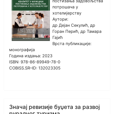
постизања задовољства
потрошача у
хотелијерству
Аутори:
др Дејан Секулић, др
Горан Перић, др Тамара
Гајић
Врста публикације:
монографија
Година издања: 2023
ISBN: 978-86-89949-78-0
COBISS.SR–ID: 132023305
Значај ревизије буџета за развој
руралног туризма