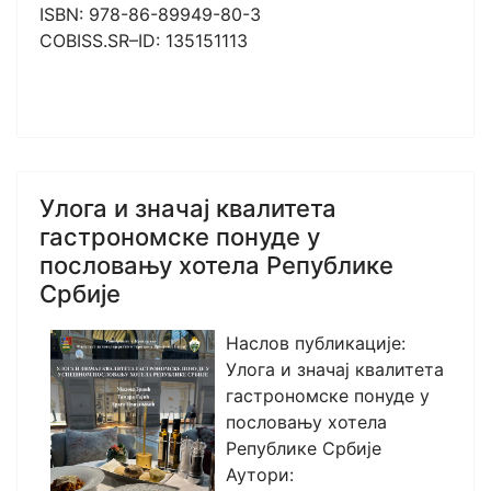
ISBN: 978-86-89949-80-3
COBISS.SR–ID: 135151113
Улога и значај квалитета
гастрономске понуде у
пословању хотела Републике
Србије
Наслов публикације:
Улога и значај квалитета
гастрономске понуде у
пословању хотела
Републике Србије
Аутори: