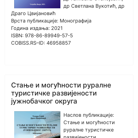
др Светлана Вукотић, др
Драго Цвијановић
Врста публикације: Монографија
Година издања: 2021
ISBN: 978-86-89949-57-5
COBISS.RS–ID: 46958857
Стање и могућности руралне
туристичке развијености
јужнобачког округа
Наслов публикације:
Стање и могућности
руралне туристичке
развијености