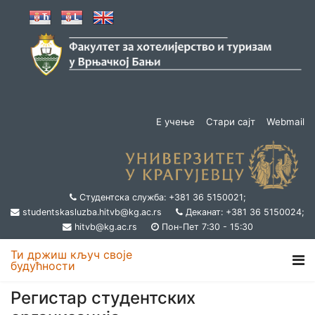
Е учење
Стари сајт
Webmail
Студентска служба: +381 36 5150021;
studentskasluzba.hitvb@kg.ac.rs
Деканат: +381 36 5150024;
hitvb@kg.ac.rs
Пон-Пет 7:30 - 15:30
Ти држиш кључ своје
будућности
Регистар студентских