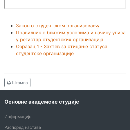
Закон о студентском организовању
Правилник о ближим условима и начину уписа
у регистар студентских организација
Образац 1 - Захтев за стицање статуса
студентске организације
Штампа
Основне академске студије
Информације
Распоред наставе