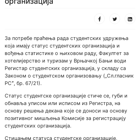
организација
За потребе праћења рада студентских удружења
која имају статус студентских организација и
вођења статистике о њиховом раду, Факултет за
хотелијерство и туризам у Врњачкој Бањи води
Регистар студентских организација, у складу са
Законом о студентском организовању („Сл.гласник
РСˮ, бр. 67/21).
Статус студентске организације стиче се, губи и
обнавља уписом или исписом из Регистра, на
основу решења декана које се доноси на основу
позитивног мишљења Комисије за регистрацију
студентских организација.
Стицањем статуса студентске организације,