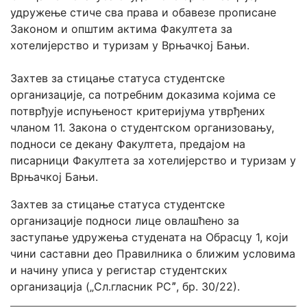
удружење стиче сва права и обавезе прописане
Законом и општим актима Факултета за
хотелијерство и туризам у Врњачкој Бањи.
Захтев за стицање статуса студентске
организације, са потребним доказима којима се
потврђује испуњеност критеријума утврђених
чланом 11. Закона о студентском организовању,
подноси се декану Факултета, предајом на
писарници Факултета за хотелијерство и туризам у
Врњачкој Бањи.
Захтев за стицање статуса студентске
организације подноси лице овлашћено за
заступање удружења студената на Обрасцу 1, који
чини саставни део Правилника о ближим условима
и начину уписа у регистар студентских
организација („Сл.гласник РСˮ, бр. 30/22).