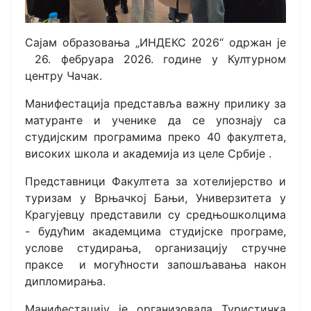
Сајам образовања „ИНДЕКС 2026“ одржан је
26. фебруара 2026. године у Културном
центру Чачак.
Манифестација представља важну прилику за
матуранте и ученике да се упознају са
студијским програмима преко 40 факултета,
високих школа и академија из целе Србије .
Представници Факултета за хотелијерство и
туризам у Врњачкој Бањи, Универзитета у
Крагујевцу представили су средњошколцима
- будућим академцима студијске програме,
услове студирања, организацију стручне
праксе и могућности запошљавања након
дипломирања.
Манифестацију је организовала Туристичка