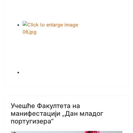
Учешће Факултета на
манифестацији „Дан младог
португизера“