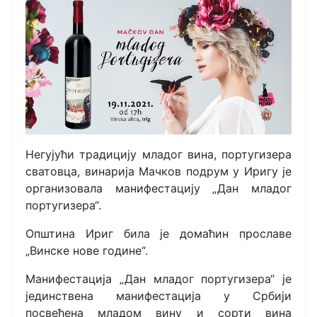
Негујући традицију младог вина, португизера
сватовца, винарија Мачков подрум у Иригу је
организовала манифестацију „Дан младог
португизера“.
Општина Ириг била је домаћин прославе
„Винске нове године“.
Манифестација „Дан младог португизера“ је
јединствена манифестација у Србији
посвећена младом вину и сорти вина