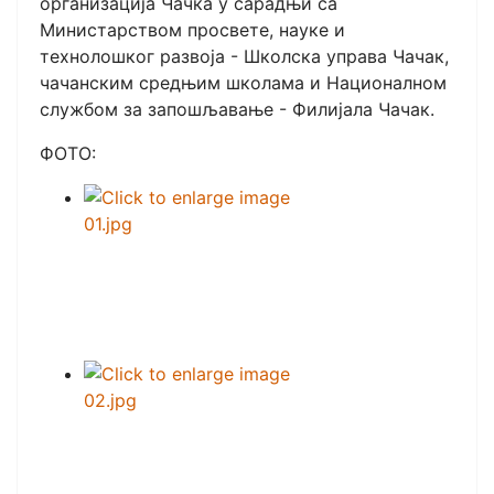
организација Чачка у сарадњи са
Министарством просвете, науке и
технолошког развоја - Школска управа Чачак,
чачанским средњим школама и Националном
службом за запошљавање - Филијала Чачак.
ФОТО: