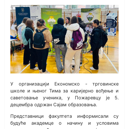
У организацији Економско - трговинске
школе и њеног Тима за каријерно вођење и
саветовање ученика, у Пожаревцу је 5.
децембра одржан Сајам образовања.
Представници факултета информисали су
будуће академце о начину и условима