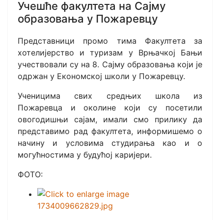
Учешће факултета на Сајму
образовања у Пожаревцу
Представници промо тима Факултета за
хотелијерство и туризам у Врњачкој Бањи
учествовали су на 8. Сајму образовања који је
одржан у Економској школи у Пожаревцу.
Ученицима свих средњих школа из
Пожаревца и околине који су посетили
овогодишњи сајам, имали смо прилику да
представимо рад факултета, информишемо о
начину и условима студирања као и о
могућностима у будућој каријери.
ФОТО: