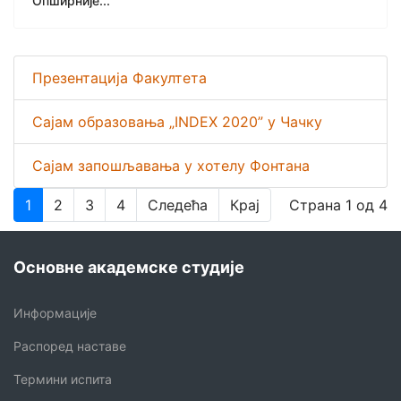
Опширније...
Презентација Факултета
Сајам образовања „INDEX 2020” у Чачку
Сајам запошљавања у хотелу Фонтана
1
2
3
4
Следећа
Крај
Страна 1 од 4
Основне академске студије
Информације
Распоред наставе
Термини испита