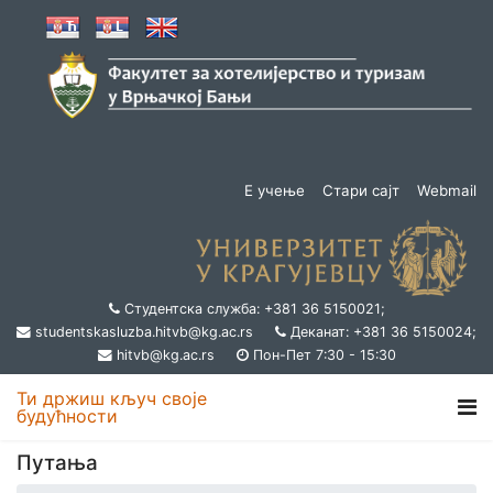
Е учење
Стари сајт
Webmail
Студентска служба: +381 36 5150021;
studentskasluzba.hitvb@kg.ac.rs
Деканат: +381 36 5150024;
hitvb@kg.ac.rs
Пон-Пет 7:30 - 15:30
Ти држиш кључ своје
будућности
Путања