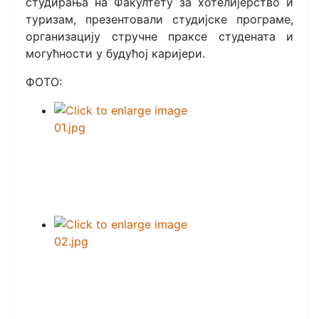
студирања на Факултету за хотелијерство и
туризам, презентовали студијске програме,
организацију стручне праксе студената и
могућности у будућој каријери.
ФОТО: