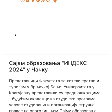
Сајам образовања "ИНДЕКС
2024" у Чачку
Представници Факултета за хотелијерство и
туризам у Врњачкој Бањи, Универзитета у
Крагујевцу представили су средњошколцима
- будућим академцима студијске програме,
услове студирања и организацију стручне
праксе на овогодишњем Сајму образовања