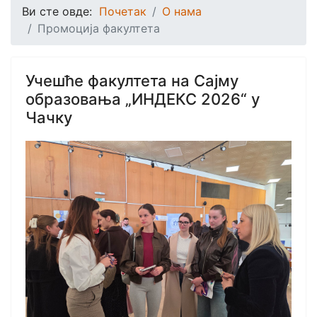
Ви сте овде:
Почетак
О нама
Промоција факултета
Учешће факултета на Сајму
образовања „ИНДЕКС 2026“ у
Чачку