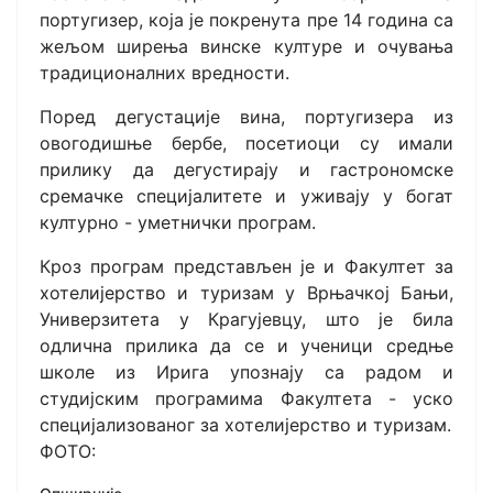
португизер, која је покренута пре 14 година са
жељом ширења винске културе и очувања
традиционалних вредности.
Поред дегустације вина, португизера из
овогодишње бербе, посетиоци су имали
прилику да дегустирају и гастрономске
сремачке специјалитете и уживају у богат
културно - уметнички програм.
Кроз програм представљен је и Факултет за
хотелијерство и туризам у Врњачкој Бањи,
Универзитета у Крагујевцу, што је била
одлична прилика да се и ученици средње
школе из Ирига упознају са радом и
студијским програмима Факултета - уско
специјализованог за хотелијерство и туризам.
ФОТО: