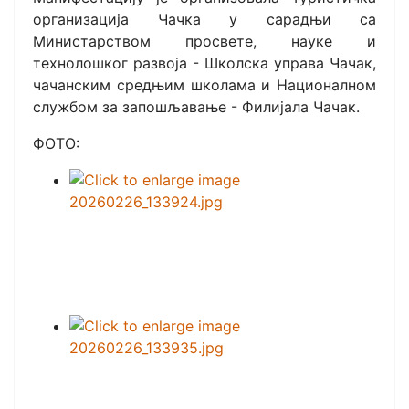
организација Чачка у сарадњи са
Министарством просвете, науке и
технолошког развоја - Школска управа Чачак,
чачанским средњим школама и Националном
службом за запошљавање - Филијала Чачак.
ФОТО: