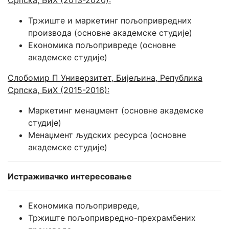
Тржиште и маркетинг пољопривредних
производа (основне академске студије)
Економика пољопривреде (основне
академске студије)
Слобомир П Универзитет, Бијељина, Република
Српска, БиХ (2015-2016):
Маркетинг менаџмент (основне академске
студије)
Менаџмент људских ресурса (основне
академске студије)
Истраживачко интересовање
Економика пољопривреде,
Тржиште пољопривредно-прехрамбених