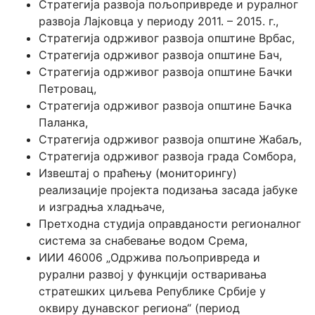
Стратегија развоја пољопривреде и руралног
развоја Лајковцa у периоду 2011. – 2015. г.,
Стратегијa одрживог развоја општине Врбас,
Стратегијa одрживог развоја општине Бач,
Стратегијa одрживог развоја општине Бачки
Петровац,
Стратегијa одрживог развоја општине Бачка
Паланка,
Стратегијa одрживог развоја општине Жабаљ,
Стратегијa одрживог развоја града Сомбора,
Извештај о праћењу (мониторингу)
реализације пројекта подизања засада јабуке
и изградња хладњаче,
Претходна студија оправданости регионалног
система за снабевање водом Срема,
ИИИ 46006 „Одржива пољопривреда и
рурални развој у функцији остваривања
стратешких циљева Републике Србије у
оквиру дунавског региона“ (период