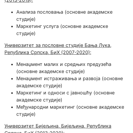
Анализа пословања (основне академске
студије)
Маркетинг услуга (основне академске
студије)
Универзитет за пословне студије Бања Лука,
Република Српска, БиХ (2007-2020):
Менаџмент малих и средњих предузећа
(основне академске студије)
Менаџмент истраживања и развоја (основне
академске студије)
Маркетинг и односи с јавношћу (основне
академске студије)
Међународни маркетинг (основне академске
студије)
Универзитет Бијељина, Бијeљина, Република
Српска, БиХ (2013-2020):