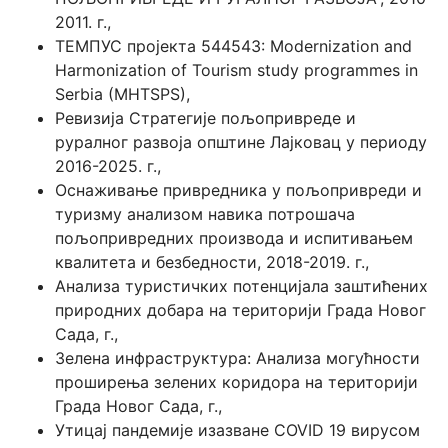
2011. г.,
ТЕМПУС пројекта 544543: Modernization and
Harmonization of Tourism study programmes in
Serbia (MHTSPS),
Ревизија Стратегије пољопривреде и
руралног развоја општине Лајковац у периоду
2016-2025. г.,
Оснаживање привредника у пољопривреди и
туризму анализом навика потрошача
пољопривредних производа и испитивањем
квалитета и безбедности, 2018-2019. г.,
Анализа туристичких потенцијала заштићених
природних добара на територији Града Новог
Сада, г.,
Зелена инфраструктура: Анализа могућности
проширења зелених коридора на територији
Града Новог Сада, г.,
Утицај пандемије изазване COVID 19 вирусом