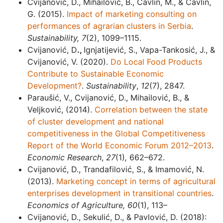
Cvijanović, D., Mihailović, B., Čavlin, M., & Čavlin,
G. (2015).
Impact of marketing consulting on
performances of agrarian clusters in Serbia
.
Sustainability, 7
(2), 1099–1115.
Cvijanović, D
.,
Ignjatijević, S., Vapa-Tankosić, J., &
Cvijanović, V. (2020).
Do Local Food Products
Contribute to Sustainable Economic
Development?
.
Sustainability
,
12
(7), 2847.
Paraušić, V., Cvijanović, D., Mihailović, B., &
Veljković, (2014).
Correlation between the state
of cluster development and national
competitiveness in the Global Competitiveness
Report of the World Economic Forum 2012–2013
.
Economic Research
,
27
(1)
,
662–672.
Cvijanović, D., Trandafilović, S., & Imamović, N.
(2013).
Marketing concept in terms of agricultural
enterprises development in transitional countries
.
Economics of Agriculture
,
60
(1), 113–
Cvijanović, D., Sekulić, D., & Pavlović, D. (2018):