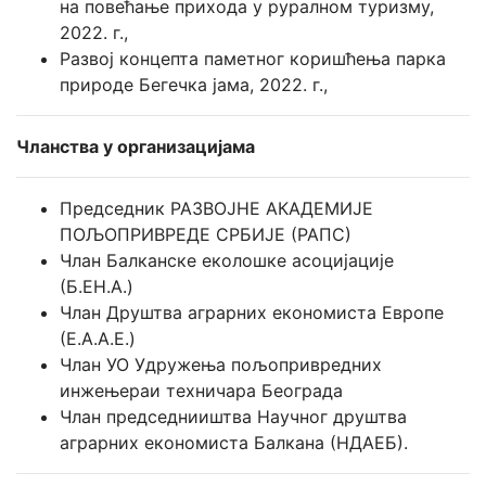
на повећање прихода у руралном туризму,
2022. г.,
Развој концепта паметног коришћења парка
природе Бегечка јама, 2022. г.,
Чланства у организацијама
Председник РАЗВОЈНЕ АКАДЕМИЈЕ
ПОЉОПРИВРЕДЕ СРБИЈЕ (РАПС)
Члан Балканске еколошке асоцијације
(Б.ЕН.А.)
Члан Друштва аграрних економиста Европе
(Е.А.А.Е.)
Члан УО Удружења пољопривредних
инжењераи техничара Београда
Члан председнииштва Научног друштва
аграрних економиста Балкана (НДАЕБ).