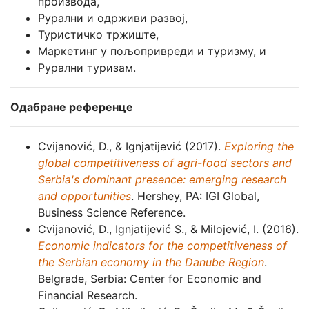
производа,
Рурални и одрживи развој,
Туристичко тржиште,
Маркетинг у пољопривреди и туризму, и
Рурални туризам.
Одабране референце
Cvijanović, D., & Ignjatijević (2017).
Exploring the
global competitiveness of agri-food sectors and
Serbia's dominant presence: emerging research
and opportunities
. Hershey, PA: IGI Global,
Business Science Reference.
Cvijanović, D., Ignjatijević S., & Milojević, I. (2016).
Economic indicators for the competitiveness of
the Serbian economy in the Danube Region
.
Belgrade, Serbia: Center for Economic and
Financial Research.