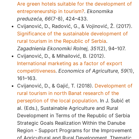
Are green hotels suitable for the development of
entrepreneurship in tourism?
.
Ekonomika
preduzeća, 66
(7-8), 424–433.
Cvijanović, D., Radović, G., & Vojinović, Ž. (2017).
Significance of the sustainable development of
rural tourism in the Republic of Serbia
.
Zagadnienia Ekonomiki Rolnej, 351
(2), 94–107.
Cvijanović, D., & Mihailović, B. (2012).
International marketing as a factor of export
competitiveness
.
Economics of Agriculture
,
59
(1),
161–163.
Cvijanović, D., & Gajić, T. (2018).
Development of
rural tourism in north Banat research of the
perseption of the local population
. In J. Subić et
al. (Eds.), Sustainable Agriculture and Rural
Development in Terms of the Republic of Serbia
Strategic Goals Realization Within the Danube
Region - Support Programs for the Improvement
of Agricultural and Rural Development. Thematic