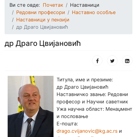
Ви сте овде:
Почетак
Наставници
Редовни професори
Наставно особље
Наставници у пензији
др Драго Цвијановић
др Драго Цвијановић
Титула, име и презиме:
др Драго Цвијановић
Наставничко звање: Редовни
професор и Научни саветник
Ужа научна област: Менаџмент
и пословање
Е-пошта:
drago.cvijanovic@kg.ac.rs
и