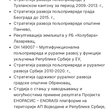
Тузланском кантону за период 2009.-2013. г.,
Стратегија развоја пољопривреде града
Београда до 2015. г.,
Стратегија развоја пољопривреде општине
Панчево,
Рекултивација земљишта у РБ «Колубара»
Лазаревац,
ОН 149007 – Мултифункционална
пољопривреда и рурални развој у функцији
укључења Републике Србије у ЕУ,
Стратегија развоја пољопривреде и руралног
развоја Србије 2010-2020. г.,
Стратегија одрживог руралног развоја
градске општине Обреновац,
Студијa о стању у наводњавању и
могућностима примене резултата Пројекта
ЕНОРАСИС – ENORAISI платформе на
територији АП Војводине и Републике Србије,