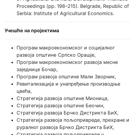
Proceedings (pp. 198–215). Belgrade, Republic of
Serbia: Institute of Agricultural Economics.
Учешће на пројектима
Програм макроекономског и социјалног
развоја општине Српско Орашје,
Програм макроекономског развоја месне
заједнице Бочар,
Програм развоја општине Мали Зворник,
Ревитализација и унапређење производње
цвећа,
Стратегија развоја општине Мионица,
Стратегија развоја општине Беочин,
Стратегија развоја Брчко Дистрикта БиХ,
Стратегија развоја пољопривреде, прехране и
руралног развоја Брчко Дистрикта БиХ,
Стратегија развоја пољопривреде у