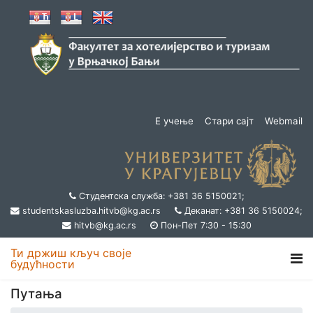
Е учење
Стари сајт
Webmail
Студентска служба: +381 36 5150021;
studentskasluzba.hitvb@kg.ac.rs
Деканат: +381 36 5150024;
hitvb@kg.ac.rs
Пон-Пет 7:30 - 15:30
Ти држиш кључ своје
будућности
Путања