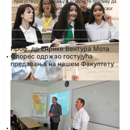
присуствују предавању и искористе прилику да
чују искуства и увиде из области агенцијског
пословања и туризма уопште.
Проф. др Енрике Вентура Мота
Флорес одржао гостујућа
предавања на нашем Факултету