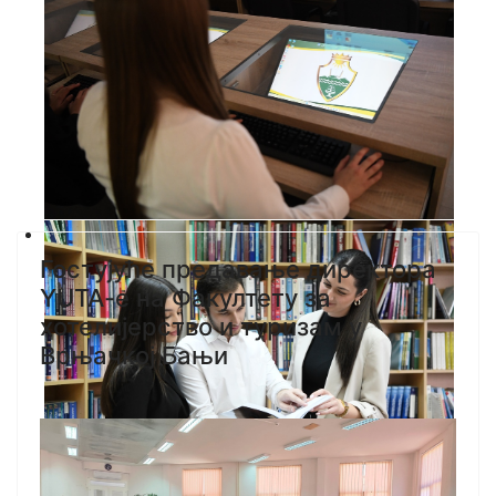
Гостујуће предавање директора
YUTA-e на Факултету за
хотелијерство и туризам у
Врњачкој Бањи