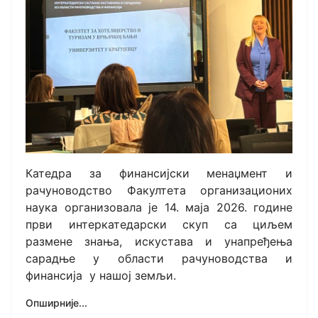
Катедра за финансијски менаџмент и
рачуноводство Факултетa организационих
наука организовала је 14. маја 2026. године
први интеркатедарски скуп са циљем
размене знања, искустава и унапређења
сарадње у области рачуноводства и
финансија у нашој земљи.
Опширније...