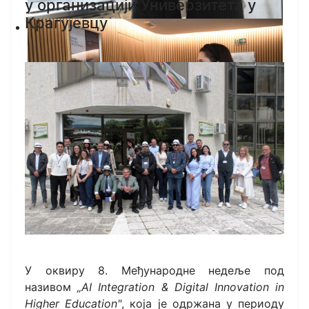
у организацији Универзитета у
Крагујевцу
У оквиру 8. Међународне недеље под
називом
„AI Integration & Digital Innovation in
Higher Education"
, која је одржана у периоду