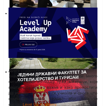
Драге студенткиње и студенти,
Знамо да завршетак студија доноси много
питања- како изгледају први интервјуи, које
вештине су заиста важне и како премостити
јаз између онога што си учио/ла и онога што
компаније траже. Управо због тога је
настао
Level Up Academy.