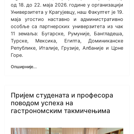
од 18. до 22. маја 2026. године у организацији
Универзитета у Крагујевцу, наш Факултет је 19.
маја угостио наставно и административно
особље са партнерских универзитета из чак
11 земаља: Бугарске, Румуније, Бангладеша,
Турске, Мексика, Египта, Доминиканске
Републике, Италије, Грузије, Албаније и Црне
Горе.
Опширније...
Пријем студената и професора
поводом успеха на
гастрономским такмичењима