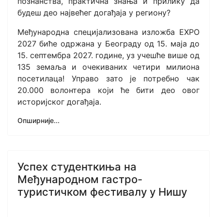
познанства, практична знања и прилику да
будеш део највећег догађаја у региону?
Међународна специјализована изложба EXPO
2027 биће одржана у Београду од 15. маја до
15. септембра 2027. године, уз учешће више од
135 земаља и очекиваних четири милиона
посетилаца! Управо зато је потребно чак
20.000 волонтера који ће бити део овог
историјског догађаја.
Опширније...
Успех студенткиња на
Међународном гастро-
туристичком фестивалу у Нишу