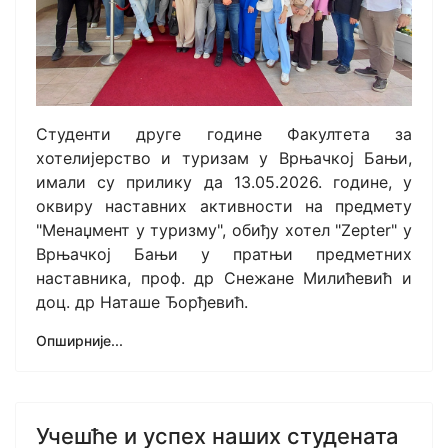
Студенти друге године Факултета за
хотелијерство и туризам у Врњачкој Бањи,
имали су прилику да 13.05.2026. године, у
оквиру наставних активности на предмету
"Менаџмент у туризму", обиђу хотел "Zepter" у
Врњачкој Бањи у пратњи предметних
наставника, проф. др Снежане Милићевић и
доц. др Наташе Ђорђевић.
Опширније...
Учешће и успех наших студената