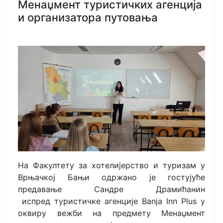
Менаџмент туристичких агенција
и организатора путовања
На Факултету за хотелијерство и туризам у
Врњачкој Бањи одржано је гостујуће
предавање
Сандре Драмићанин
испред туристичке агенције
Banja Inn Plus
у
оквиру
вежби
на предмету Менаџмент