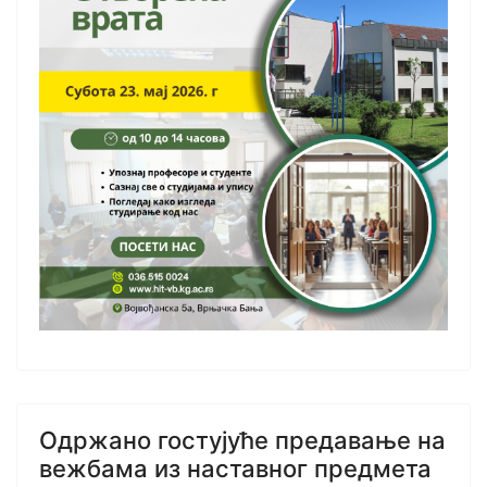
Oдржано гостујуће предавање на
вежбама из наставног предмета