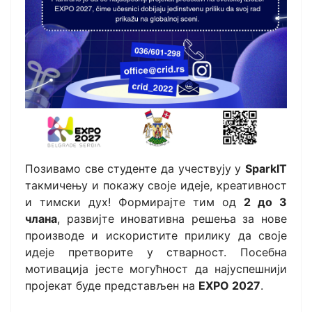
Позивамо све студенте да учествују у
SparkIT
такмичењу и покажу своје идеје, креативност
и тимски дух! Формирајте тим од
2 до 3
члана
, развијте иновативна решења за нове
производе и искористите прилику да своје
идеје претворите у стварност. Посебна
мотивација јесте могућност да најуспешнији
пројекат буде представљен на
EXPO 2027
.