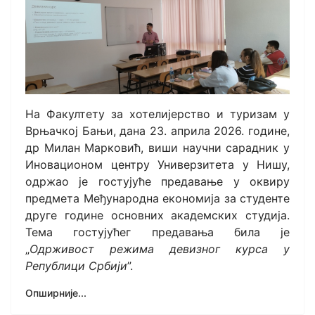
На Факултету за хотелијерство и туризам у
Врњачкој Бањи, дана 23. априла 2026. године,
др Милан Марковић, виши научни сарадник у
Иновационом центру Универзитета у Нишу,
одржао је гостујуће предавање у оквиру
предмета Међународна економија за студенте
друге године основних академских студија.
Тема гостујућег предавања била је
„
Одрживост режима девизног курса у
Републици Србији
”.
Опширније...