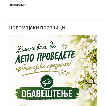
Опширније...
Првомајски празници