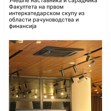
Учешће наставника и сарадника
Факултета на првом
интеркатедарском скупу из
области рачуноводства и
финансија