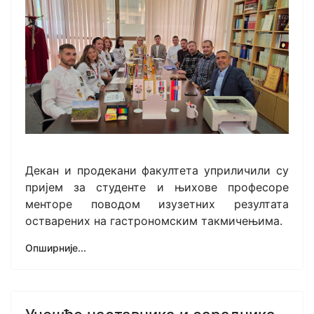
Декан и продекани факултета уприличили су
пријем за студенте и њихове професоре
менторе поводом изузетних резултата
остварених на гастрономским такмичењима.
Опширније...