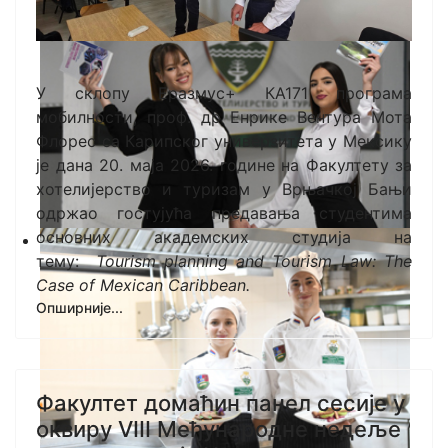
У склопу Еразмус+ КА171 програма
мобилности, проф. др Енрике Вентура Мота
Флорес са Карипског универзитета у Мексику
је дана 20. маја 2026. године на Факултету за
хотелијерство и туризам у Врњачкој Бањи
одржао гостујућа предавања студентима
основних академских студија на
тему:
Tourism planning and Tourism Law: The
Case of Mexican Caribbean.
Опширније...
Факултет домаћин панел сесије у
оквиру VIII Међународне недеље