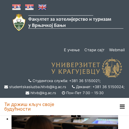
Е учење
Стари сајт
Webmail
Студентска служба: +381 36 5150021;
studentskasluzba.hitvb@kg.ac.rs
Деканат: +381 36 5150024;
hitvb@kg.ac.rs
Пон-Пет 7:30 - 15:30
Ти држиш кључ своје
будућности