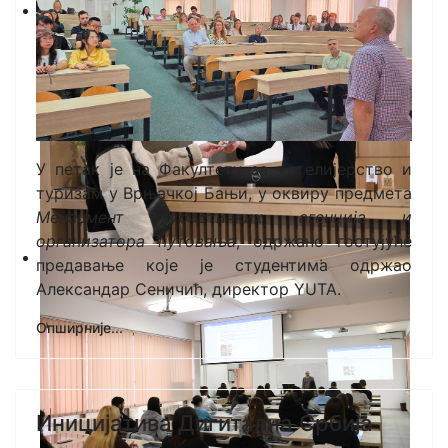
У петак је на Факултету за хотелијерство и
туризам у Врњачкој Бањи, у оквиру предмета
Менаџмент туристичких агенција и
организатора путовања
, одржано гостујуће
предавање које је студентима одржао
Александар Сеничић, директор YUTA.
Опширније...
Иницијатива Дигитална Србија