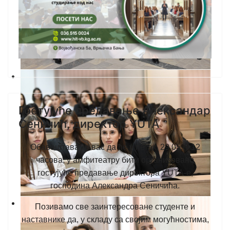
Гостујуће предавање Александар
Сеничић, директор YUTA
Обавештавамо вас да ће у петак, 29.05. у 12
часова, у амфитеатру бити организовано
гостујуће предавање директора YUТА-е,
господина Александра Сеничића.
Позивамо све заинтересоване студенте и
наставнике да, у складу са својим могућностима,