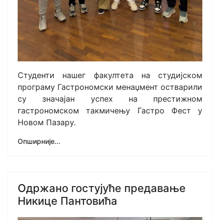
Студенти нашег факултета на студијском
програму Гастрономски менаџмент остварили
су значајан успех на престижном
гастрономском такмичењу Гастро Фест у
Новом Пазару.
Опширније...
Одржано гостујуће предавање
Никице Пантовића