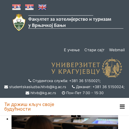
Е учење
Стари сајт
Webmail
Студентска служба: +381 36 5150021;
studentskasluzba.hitvb@kg.ac.rs
Деканат: +381 36 5150024;
hitvb@kg.ac.rs
Пон-Пет 7:30 - 15:30
Ти држиш кључ своје
будућности