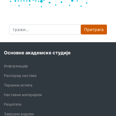
Претрага
Основне академске студије
Информације
Распоред наставе
Термини испита
Наставни материјали
Резултати
Завршни радови