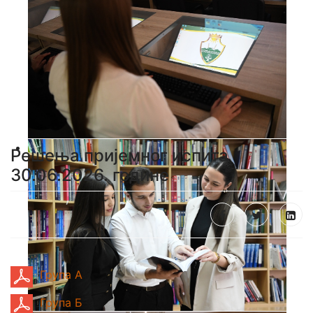
Решења пријемног испита
30.06.2026. године
Група А
Група Б