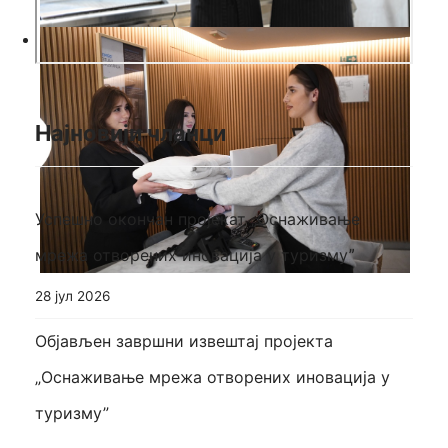
Најновији чланци
Успешно окончан пројекат „Оснаживање
мрежа отворених иновација у туризмуˮ
28 јул 2026
Објављен завршни извештај пројекта
„Оснаживање мрежа отворених иновација у
туризму”