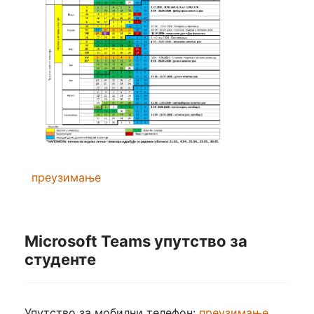
преузимање
Microsoft Teams упутство за
студенте
Упутство за мобилни телефон:
преузимање