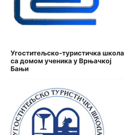
Угоститељско-туристичка школа
са домом ученика у Врњачкој
Бањи