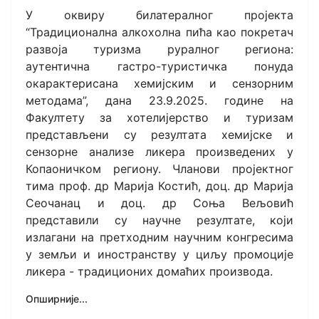
У оквиру билатералног пројекта
“Традиционална алкохолна пића као покретач
развоја туризма руралног региона:
аутентична гастро-туристичка понуда
окарактерисана хемијским и сензорним
методама”, дана 23.9.2025. године на
Факултету за хотелијeрство и туризам
представљени су резултата хемијске и
сензорне анализе ликера произведених у
Копаоничком региону. Чланови пројектног
тима проф. др Марија Костић, доц. др Марија
Сеочанац и доц. др Соња Вељовић
представили су научне резултате, који
излагани на претходним научним конгресима
у земљи и иностранству у циљу промоције
ликера - традиционих домаћих производа.
Опширније...