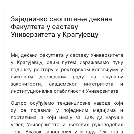
Заједничко саопштење декана
Факултета у саставу
Универзитета у Крагујевцу
Ми, декани факултета у саставу Универзитета
у Крагујевцу, овим путем изражавамо пуну
подршку ректору и ректорском колегијуму у
њиховом доследном раду на очувању
законитости, академског интегритета и
институционалне стабилности Универзитета.
Оштро осуђујемо тенденциозне наводе који
су се појавили у појединим медијима и
порталима, а који имају за циљ да наруше
углед Универзитета и његових руководећих
тела. Улазак запослених у зграду Ректората