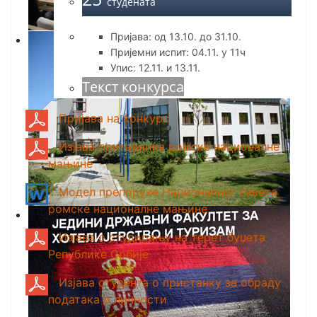
студената
Пријава: од 13.10. до 31.10.
Пријемни испит: 04.11. у 11ч
Упис: 12.11. и 13.11.
Текст конкурса
Пријава на конкурс
Изјава припадника ромске националне
мањине
Модел препоруке Националног савета
ромске националне мањине
Изјава о студирању на терет буџета
Републике Србије
Изјава студента о пристанку за обраду
података о личности