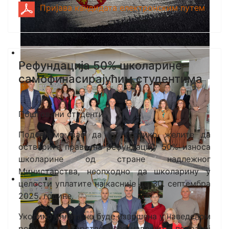
Пријава кандидата електронским путем
Рефундација 50% школарине
самофинасирајућим студентима
Поштовани студенти,
Подсећамо вас да је, уколико желите да
остварите право на рефундацију 50% износа
школарине од стране надлежног
Министарства, неопходно да школарину у
целости уплатите најкасније до 30. септембра
2025. године.
Уколико уплата не буде извршена у наведеном
року, Министарство неће извршити повраћај