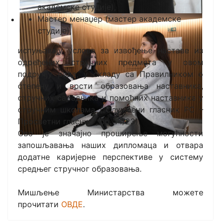
академске студије),
Мастер менаџер (мастер академске
студије),
испуњавају услове за извођење наставе из
одређених стручних предмета у овом
подручју рада, у складу са Правилником о
степену и врсти образовања наставника,
стручних сарадника и помоћних наставника у
стручним школама („Службени гласник РС –
Просветни гласник“, бр. 14/23).
Ово је значајно проширење могућности
запошљавања наших дипломаца и отвара
додатне каријерне перспективе у систему
средњег стручног образовања.
Мишљење Министарства можете
прочитати
ОВДЕ
.