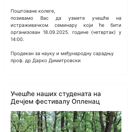
Поштоване колеге,
позивамо Вас да узмете учешће на
истраживачком семинару који ће бити
организован 18.09.2025. године (четвртак) у
14:00.
Продекан за науку и међународну сарадњу
проф. др Дарко Димитровски
Учешће наших студената на
Дечјем фестивалу Опленац