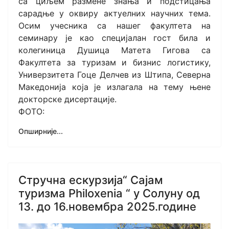
са циљем размене знања и подстицања
сарадње у оквиру актуелних научних тема.
Осим учесника са нашег факултета на
семинару је као специјалан гост била и
колегиница Душица Матета Гигова са
Факултета за туризам и бизнис логистику,
Универзитета Гоце Делчев из Штипа, Северна
Македонија која је излагала на тему њене
докторске дисертације.
ФОТО:
Опширније...
Стручна ескурзија“ Сајам
туризма Philoxenia “ у Солуну од
13. до 16.новембра 2025.године