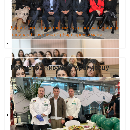
средстава предвиђен чланом 71. Закона о
високом образовању.
Допис високошколским установама чији је
оснивач Република Србија
:
преузимање
Ноћ истраживача у Крагујевцу