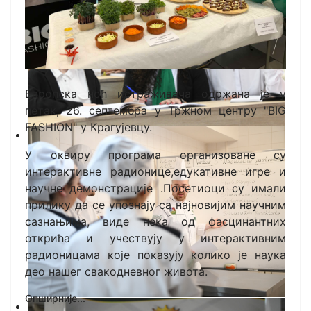
Европска ноћ истраживача одржана је у
петак, 26. септембра у Тржном центру "BIG
FASHION" у Крагујевцу.
У оквиру програма организоване су
интерактивне радионице,едукативне игре и
научне демонстрације .Посетиоци су имали
прилику да се упознају са најновијим научним
сазнањима, виде нека од фасцинантних
открића и учествују у интерактивним
радионицама које показују колико је наука
део нашег свакодневног живота.
Опширније...