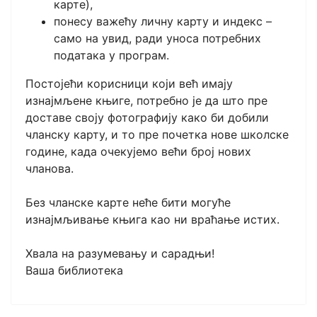
карте),
понесу важећу личну карту и индекс –
само на увид, ради уноса потребних
података у програм.
Постојећи корисници који већ имају
изнајмљене књиге, потребно је да што пре
доставе своју фотографију како би добили
чланску карту, и то пре почетка нове школске
године, када очекујемо већи број нових
чланова.
Без чланске карте неће бити могуће
изнајмљивање књига као ни враћање истих.
Хвала на разумевању и сарадњи!
Ваша библиотека