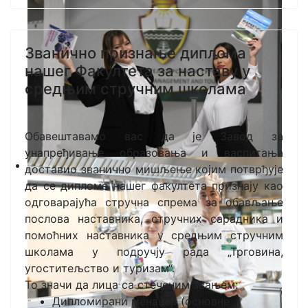
Званично признање диплома
нашег Факултета за наставу у
средњим стручним школама
Обавештавамо вас да је Завод за
унапређивање образовања и васпитања
доставио званично мишљење којим потврђује
да се дипломе нашег факултета признају као
одговарајућа стручна спрема за обављање
послова наставника, стручних сарадника и
помоћних наставника у средњим стручним
школама у подручју рада „Трговина,
угоститељство и туризам“.
То значи да лица са стеченим звањем:
Дипломирани менаџер (основне