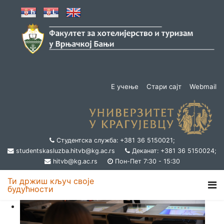
Е учење
Стари сајт
Webmail
Студентска служба: +381 36 5150021;
studentskasluzba.hitvb@kg.ac.rs
Деканат: +381 36 5150024;
hitvb@kg.ac.rs
Пон-Пет 7:30 - 15:30
Ти држиш кључ своје
будућности