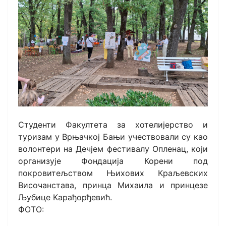
Студенти Факултета за хотелијерство и
туризам у Врњачкој Бањи учествовали су као
волонтери на Дечјем фестивалу Опленац, који
организује Фондација Корени под
покровитељством Њихових Краљевских
Височанстава, принца Михаила и принцезе
Љубице Карађорђевић.
ФОТО: