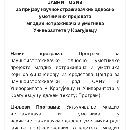
ЈАВНИ ПОЗИВ
за пријаву научноистраживачких односно
уметничких пројеката
младих истраживача и уметника
Универзитета у Крагујевцу
Назив програма:
Програм за
научноистраживачке односно уметничке
пројекте младих истраживача и уметника
који се финансирају из средстава Центра за
научноистраживачки рад САНУ и
Универзитета у Крагујевцу и Универзитета у
Крагујевцу (у даљем тексту: Програм).
Циљеви Програма:
Укључивање младих
истраживача и уметника у
научноистраживачки односно уметнички рад;
јачање професионалних капацитета младих