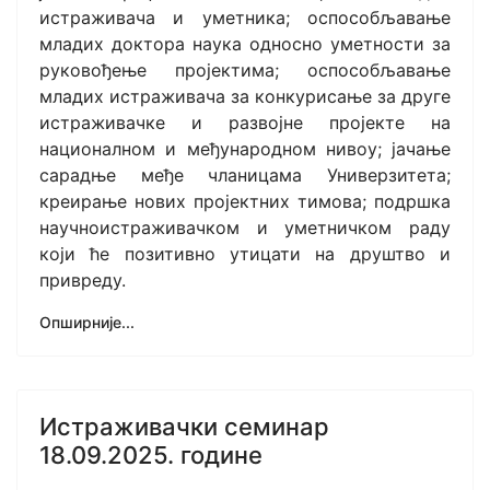
истраживача и уметника; оспособљавање
младих доктора наука односно уметности за
руковођење пројектима; оспособљавање
младих истраживача за конкурисање за друге
истраживачке и развојне пројекте на
националном и међународном нивоу; јачање
сарадње међе чланицама Универзитета;
креирање нових пројектних тимова; подршка
научноистраживачком и уметничком раду
који ће позитивно утицати на друштво и
привреду.
Опширније...
Истраживачки семинар
18.09.2025. године