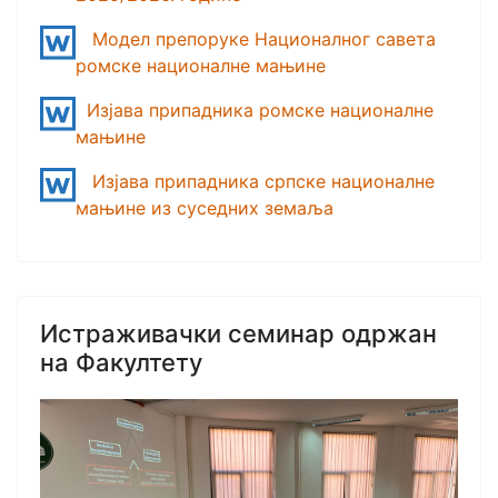
Модел препоруке Националног савета
ромске националне мањине
Изјава припадника ромске националне
мањине
Изјава припадника српске националне
мањине из суседних земаља
Истраживачки семинар одржан
на Факултету