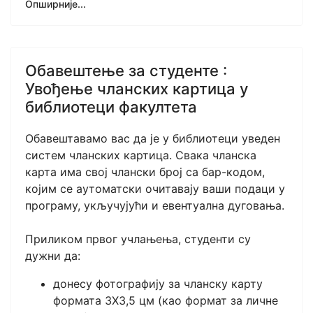
Опширније...
Обавештење за студенте :
Увођење чланских картица у
библиотеци факултета
Обавештавамо вас да је у библиотеци уведен
систем чланских картица. Свака чланска
карта има свој члански број са бар-кодом,
којим се аутоматски очитавају ваши подаци у
програму, укључујући и евентуална дуговања.
Приликом првог учлањења, студенти су
дужни да:
донесу фотографију за чланску карту
формата 3X3,5 цм (као формат за личне