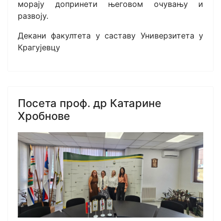
морају допринети његовом очувању и
развоју.
Декани факултета у саставу Универзитета у
Крагујевцу
Посета проф. др Катарине
Хробнове