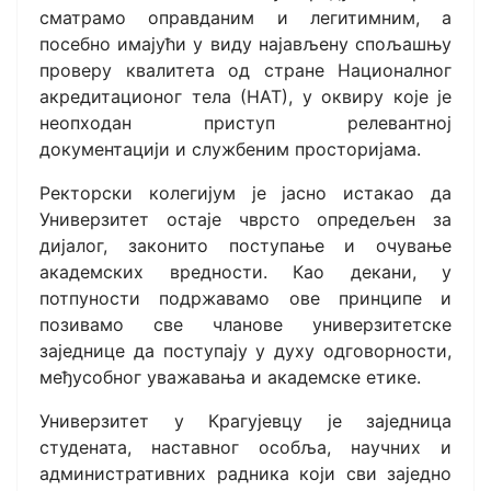
сматрамо оправданим и легитимним, а
посебно имајући у виду најављену спољашњу
проверу квалитета од стране Националног
акредитационог тела (НАТ), у оквиру које је
неопходан приступ релевантној
документацији и службеним просторијама.
Ректорски колегијум је јасно истакао да
Универзитет остаје чврсто опредељен за
дијалог, законито поступање и очување
академских вредности. Као декани, у
потпуности подржавамо ове принципе и
позивамо све чланове универзитетске
заједнице да поступају у духу одговорности,
међусобног уважавања и академске етике.
Универзитет у Крагујевцу је заједница
студената, наставног особља, научних и
административних радника који сви заједно