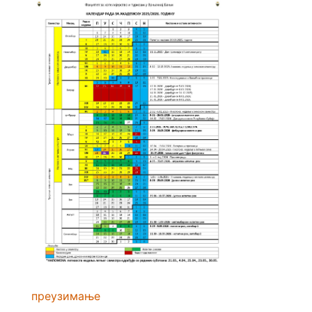
преузимање