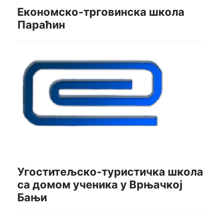
Економско-трговинска школа
Параћин
Угоститељско-туристичка школа
са домом ученика у Врњачкој
Бањи