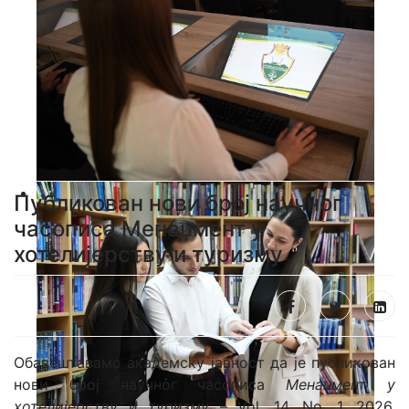
Публикован нови број научног
часописа Менаџмент у
хотелијерству и туризму
Oбавештавамо академску јавност да је публикован
нови број научног часописа
Менаџмент у
хотелијерству и туризму
– Vol. 14, No. 1, 2026.