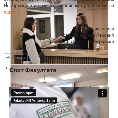
Информације у вези са часописом су доступне на
адреси
.
Уредници часописа
проф. др Миљан Лековић
проф. др Дарко Димитровски
Штампа
Спот Факултета