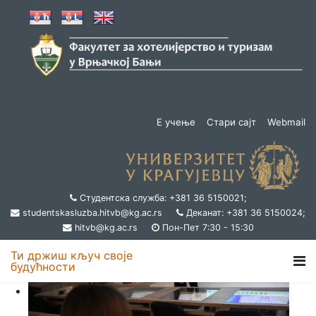
Е учење
Стари сајт
Webmail
Студентска служба: +381 36 5150021;
studentskasluzba.hitvb@kg.ac.rs
Деканат: +381 36 5150024;
hitvb@kg.ac.rs
Пон-Пет 7:30 - 15:30
Ти држиш кључ своје
будућности