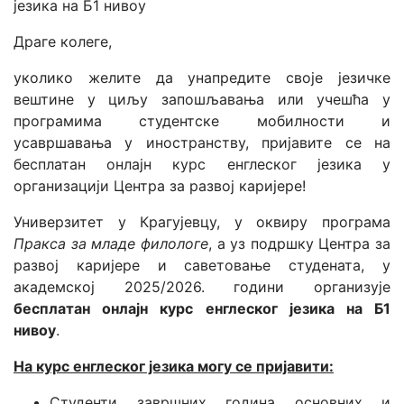
језика на Б1 нивоу
Драге колеге,
уколико желите да унапредите своје језичке
вештине у циљу запошљавања или учешћа у
програмима студентске мобилности и
усавршавања у иностранству, пријавите се на
бесплатан онлајн курс енглеског језика у
организацији Центра за развој каријере!
Универзитет у Крагујевцу, у оквиру програма
Пракса за младе филологе
, а уз подршку Центра за
развој каријере и саветовање студената, у
академској 2025/2026. години организује
бесплатан онлајн курс
енглеског језика на Б1
нивоу
.
На курс енглеског језика могу се пријавити:
Студенти завршних година основних и