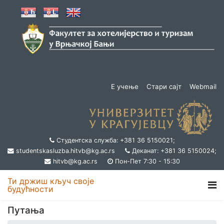
Е учење
Стари сајт
Webmail
Студентска служба: +381 36 5150021;
studentskasluzba.hitvb@kg.ac.rs
Деканат: +381 36 5150024;
hitvb@kg.ac.rs
Пон-Пет 7:30 - 15:30
Ти држиш кључ своје
будућности
Путања