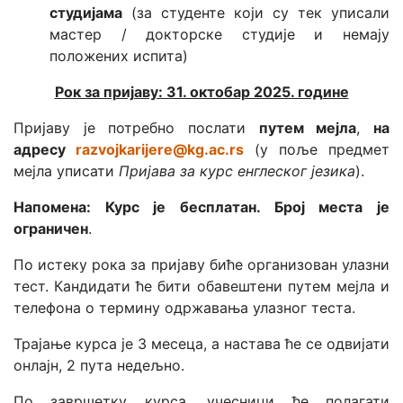
студијама
(за студенте који су тек уписали
мастер / докторске студије и немају
положених испита)
Рок за пријаву: 31. октобар 2025. године
Пријаву је потребно послати
путем мејла
,
на
адресу
razvojkarijere@kg.ac.rs
(у поље предмет
мејла уписати
Пријава за курс енглеског језика
).
Напомена: Курс је бесплатан. Број места је
ограничен
.
По истеку рока за пријаву биће организован улазни
тест. Кандидати ће бити обавештени путем мејла и
телефона о термину одржавања улазног теста.
Трајање курса је 3 месеца, а настава ће се одвијати
онлајн, 2 пута недељно.
По завршетку курса, учесници ће полагати