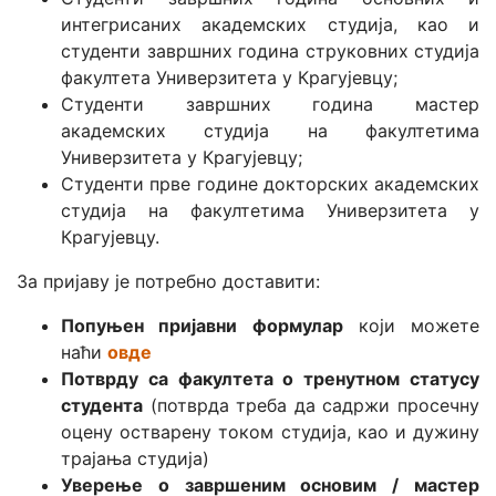
интегрисаних академских студија, као и
студенти завршних година струковних студија
факултета Универзитета у Крагујевцу;
Студенти завршних година мастер
академских студија на факултетима
Универзитета у Крагујевцу;
Студенти прве године докторских академских
студија на факултетима Универзитета у
Крагујевцу.
За пријаву је потребно доставити:
Попуњен пријавни формулар
који можете
наћи
овде
Потврду са факултета о тренутном статусу
студента
(потврда треба да садржи просечну
оцену остварену током студија, као и дужину
трајања студија)
Уверење о завршеним основим / мастер