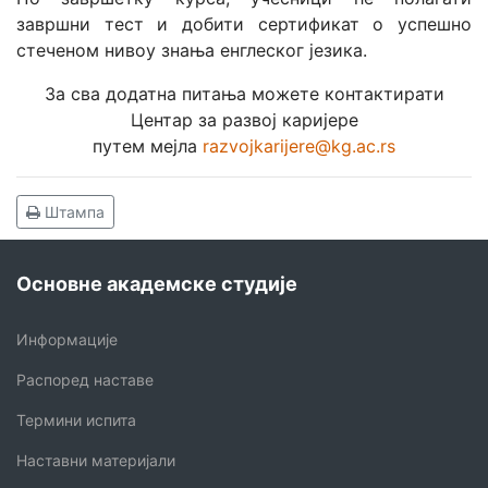
завршни тест и добити сертификат о успешно
стеченом нивоу знања енглеског језика.
За сва додатна питања можете контактирати
Центар за развој каријере
путем мејла
razvojkarijere@kg.ac.rs
Штампа
Основне академске студије
Информације
Распоред наставе
Термини испита
Наставни материјали