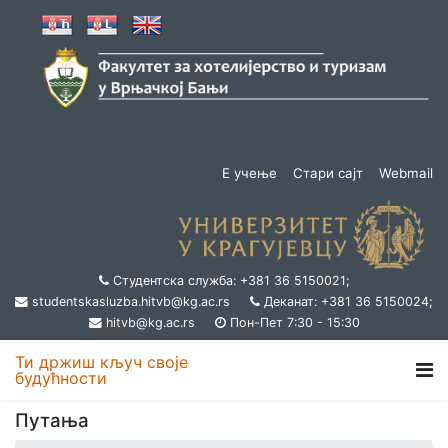
Е учење
Стари сајт
Webmail
Студентска служба: +381 36 5150021;
studentskasluzba.hitvb@kg.ac.rs
Деканат: +381 36 5150024;
hitvb@kg.ac.rs
Пон-Пет 7:30 - 15:30
Ти држиш кључ своје
будућности
Путања