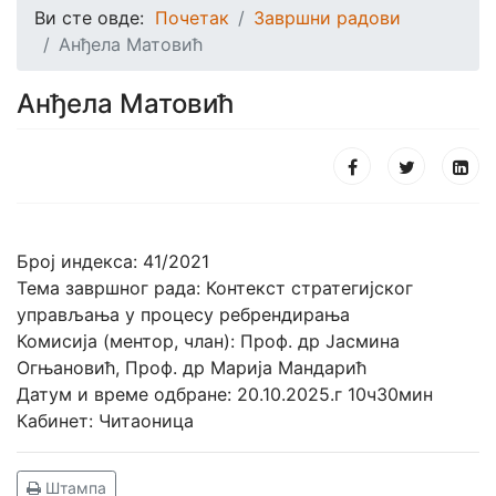
Ви сте овде:
Почетак
Завршни радови
Анђела Матовић
Анђела Матовић
Број индекса: 41/2021
Тема завршног рада: Контекст стратегијског
управљања у процесу ребрендирања
Комисија (ментор, члан): Проф. др Јасмина
Огњановић, Проф. др Марија Мандарић
Датум и време одбране: 20.10.2025.г 10ч30мин
Кабинет: Читаоница
Штампа