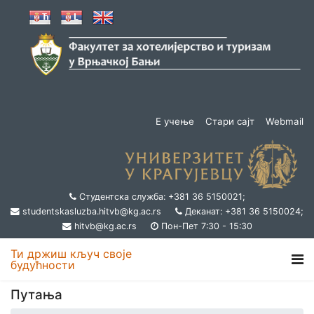
Е учење
Стари сајт
Webmail
Студентска служба: +381 36 5150021;
studentskasluzba.hitvb@kg.ac.rs
Деканат: +381 36 5150024;
hitvb@kg.ac.rs
Пон-Пет 7:30 - 15:30
Ти држиш кључ своје
будућности
Путања