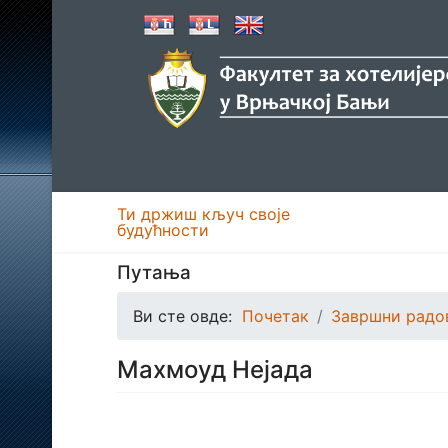
Ти држиш кључ своје
будућности
Путања
Ви сте овде:
Почетак
Завршни радо
Махмоуд Нејада