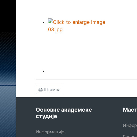
Штампа
Основне академске
Маст
студије
Инфор
Информације
Распо