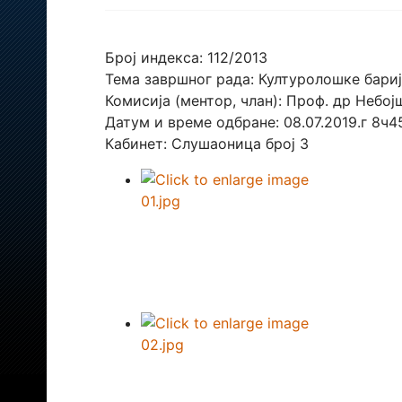
Број индекса: 112/2013
Тема завршног рада: Културолошке бар
Комисија (ментор, члан): Проф. др Небо
Датум и време одбране: 08.07.2019.г 8ч
Кабинет: Слушаоница број 3