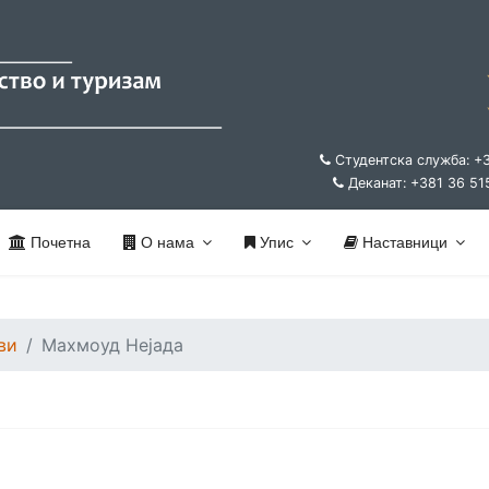
Студентска служба: +
Деканат: +381 36 51
Почетна
О нама
Упис
Наставници
ви
Махмоуд Нејада