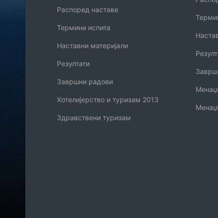
Распоред наставе
Терми
Термини испита
Наста
Наставни материјали
Резулт
Резултати
Заврш
Завршни радови
Менаџм
Хотелијерство и туризам 2013
Менаџ
Здравствени туризам