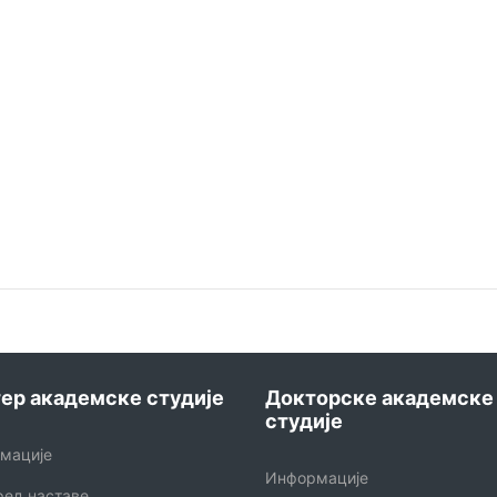
ер академске студије
Докторске академске
студије
мације
Информације
ред наставе