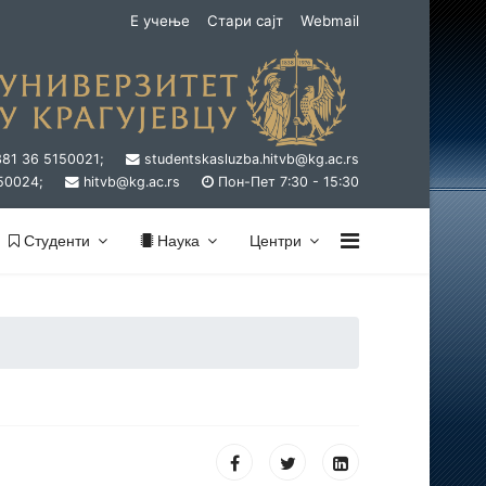
Е учење
Стари сајт
Webmail
381 36 5150021;
studentskasluzba.hitvb@kg.ac.rs
50024;
hitvb@kg.ac.rs
Пон-Пет 7:30 - 15:30
Студенти
Наука
Центри