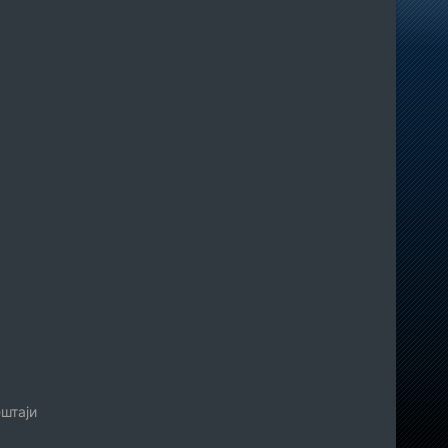
штаји