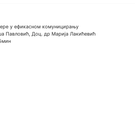
ијере у ефикасном комуницирању
јша Павловић, Доц. др Марија Лакићевић
45мин