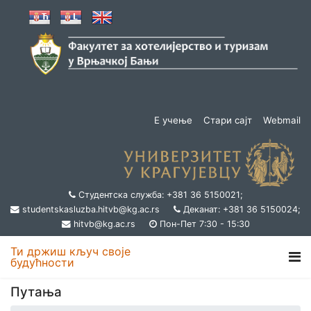
Е учење
Стари сајт
Webmail
Студентска служба: +381 36 5150021;
studentskasluzba.hitvb@kg.ac.rs
Деканат: +381 36 5150024;
hitvb@kg.ac.rs
Пон-Пет 7:30 - 15:30
Ти држиш кључ своје
будућности
Путања