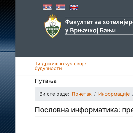
Ти држиш кључ своје
будућности
Путања
Ви сте овде:
Почетак
Информације
Пословна информатика: пр