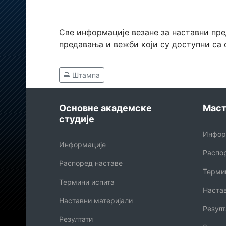
Све информације везане за наставни пр
предавања и вежби који су доступни са
Штампа
Основне академске
Маст
студије
Инфор
Информације
Распо
Распоред наставе
Терми
Термини испита
Наста
Наставни материјали
Резулт
Резултати