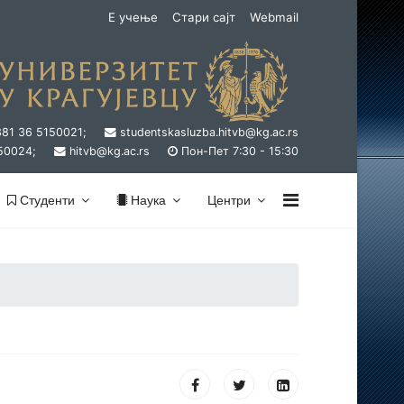
Е учење
Стари сајт
Webmail
381 36 5150021;
studentskasluzba.hitvb@kg.ac.rs
50024;
hitvb@kg.ac.rs
Пон-Пет 7:30 - 15:30
Студенти
Наука
Центри