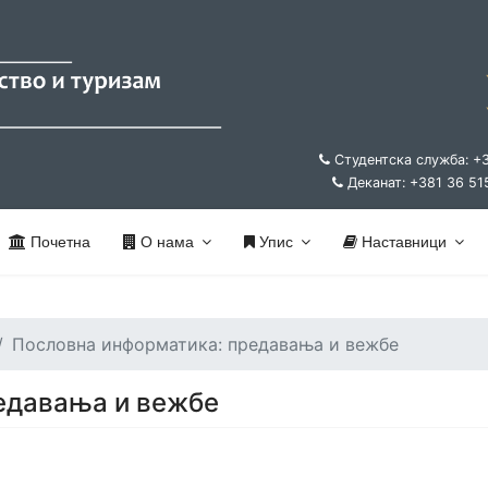
Студентска служба: +
Деканат: +381 36 51
Почетна
О нама
Упис
Наставници
Пословна информатика: предавања и вежбе
едавања и вежбе