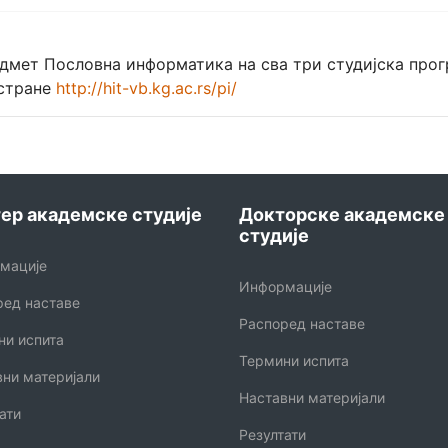
едмет Пословна информатика на сва три студијска прог
 стране
http://hit-vb.kg.ac.rs/pi/
ер академске студије
Докторске академске
студије
мације
Информације
ред наставе
Распоред наставе
ни испита
Термини испита
вни материјали
Наставни материјали
ати
Резултати