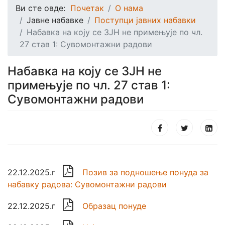
Ви сте овде:
Почетак
О нама
Јавне набавке
Поступци јавних набавки
Набавка на коју се ЗЈН не примењује по чл.
27 став 1: Сувомонтажни радови
Набавка на коју се ЗЈН не
примењује по чл. 27 став 1:
Сувомонтажни радови

22.12.2025.г
Позив за подношење понуда за
набавку радова: Сувомонтажни радови

22.12.2025.г
Образац понуде