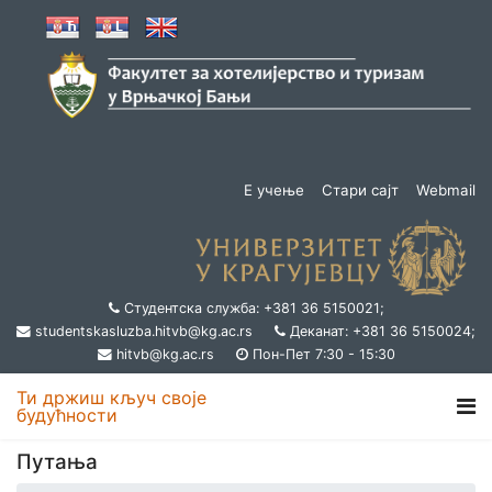
Е учење
Стари сајт
Webmail
Студентска служба: +381 36 5150021;
studentskasluzba.hitvb@kg.ac.rs
Деканат: +381 36 5150024;
hitvb@kg.ac.rs
Пон-Пет 7:30 - 15:30
Ти држиш кључ своје
будућности
Путања