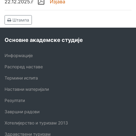

22.12.2025.г
Изјава
Штампа
Основне академске студије
Информације
Распоред наставе
Термини испита
Наставни материјали
Резултати
Завршни радови
Хотелијерство и туризам 2013
Здравствени туризам