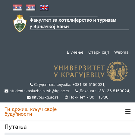
Е учење
Стари сајт
Webmail
Студентска служба: +381 36 5150021;
studentskasluzba.hitvb@kg.ac.rs
Деканат: +381 36 5150024;
hitvb@kg.ac.rs
Пон-Пет 7:30 - 15:30
Ти држиш кључ своје
будућности
Путања