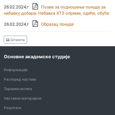

26.02.2024.г
Позив за подношење понуда за
набавку добара: Набавка ХТЗ опреме, одеће, обуће

26.02.2024.г
Образац понуде
Штампа
Основне академске студије
Информације
Распоред наставе
Термини испита
Наставни материјали
Резултати