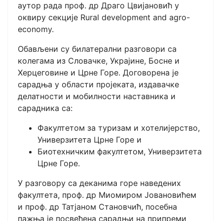
аутор рада проф. др Драго Цвијановић у
оквиру секције Rural development and agro-
economy.
Обављени су билатерални разговори са
колегама из Словачке, Украјине, Босне и
Херцеговине и Црне Горе. Договорена је
сарадња у области пројеката, издавачке
делатности и мобилности наставника и
сарадника са:
Факултетом за туризам и хотелијерство,
Универзитета Црне Горе и
Биотехничким факултетом, Универзитета
Црне Горе.
У разговору са деканима горе наведених
факултета, проф. др Миомиром Јовановићем
и проф. др Татјаном Становчић, посебна
пажња је посвећена сарадњи на припреми