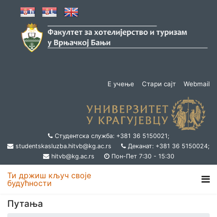
Е учење
Стари сајт
Webmail
Студентска служба: +381 36 5150021;
studentskasluzba.hitvb@kg.ac.rs
Деканат: +381 36 5150024;
hitvb@kg.ac.rs
Пон-Пет 7:30 - 15:30
Ти држиш кључ своје
будућности
Путања