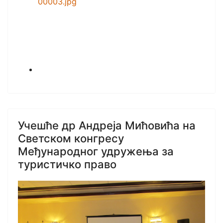
Учешће др Андреја Мићовића на
Светском конгресу
Међународног удружења за
туристичко право