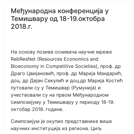
Mеђународна конференција у
Темишвару од 18-19.октобра
2018.г.
На основу позива оснивача научне мреже
RebResNet (Resources Economics and
Bioeconomy in Competitive Societies), проф. др
Драго Цвијановић, проф. др Марија Мандарић,
доц. др Дејан Секулић и доц.др Марија Костић
путовали су у Темишвар (Румунија) и
учествовали су на првом Међународном
симпозијуму у Темишвару у периоду 18-19.
октобар 2018. године.
Симпозијум је окупио представнике више
научних институција из региона. Циљ