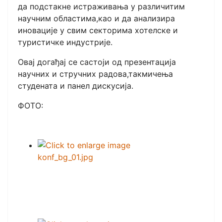
да подстакне истраживања у различитим
научним областима,као и да анализира
иновације у свим секторима хотелске и
туристичке индустрије.
Овај догађај се састоји од презентација
научних и стручних радова,такмичења
студената и панел дискусија.
ФОТО: