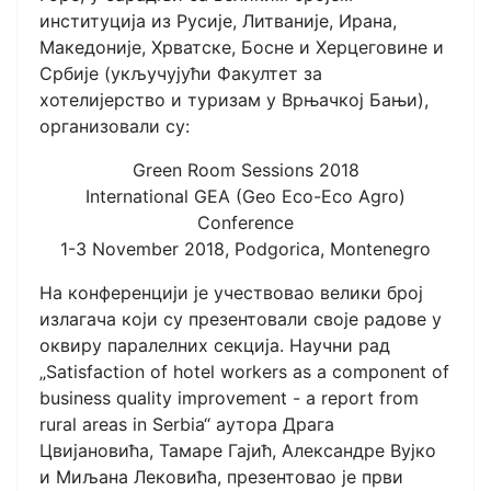
институција из Русије, Литваније, Ирана,
Македоније, Хрватске, Босне и Херцеговине и
Србије (укључујући Факултет за
хотелијерство и туризам у Врњачкој Бањи),
организовали су:
Green Room Sessions 2018
International GEA (Geo Eco-Eco Agro)
Conference
1-3 November 2018, Podgorica, Montenegro
На конференцији је учествовао велики број
излагача који су презентовали своје радове у
оквиру паралелних секција. Научни рад
„Satisfaction of hotel workers as a component of
business quality improvement - a report from
rural areas in Serbia“ аутора Драга
Цвијановића, Тамаре Гајић, Александре Вујко
и Миљана Лековића, презентовао је први