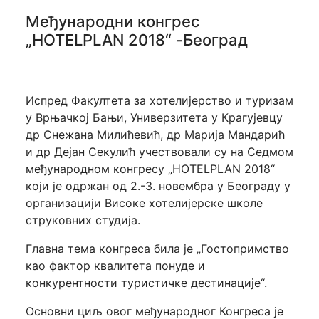
Међународни конгрес
„HOTELPLAN 2018“ -Београд
Испред Факултета за хотелијерство и туризам
у Врњачкој Бањи, Универзитета у Крагујевцу
др Снежана Милићевић, др Марија Мандарић
и др Дејан Секулић учествовали су на Седмом
међународном конгресу „HOTELPLAN 2018“
који је одржан од 2.-3. новембра у Београду у
организацији Високе хотелијерске школе
струковних студија.
Главна тема конгреса била је „Гостопримство
као фактор квалитета понуде и
конкурентности туристичке дестинације“.
Основни циљ овог међународног Конгреса је