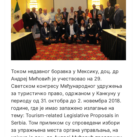
Током недавног боравка у Мексику, доц. др
Андреј Мићовић је учествовао на 29.
Светском конгресу Међународног удружења
за туристичко право, одржаном у Канкуну у
периоду од 31. октобра до 2. новембра 2018.
године, где је имао запажено излагање на
тему: Tourism-related Legislative Proposals in
Serbia. Том приликом су спроведени избори
за упражњена места органа управљања, на