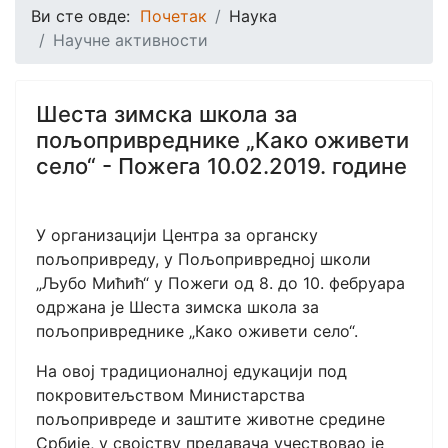
Ви сте овде:
Почетак
Наука
Научне активности
Шеста зимска школа за
пољопривреднике „Како оживети
село“ - Пожега 10.02.2019. године
У организацији Центра за органску
пољопривреду, у Пољопривредној школи
„Љубо Мићић“ у Пожеги од 8. до 10. фебруара
одржана је Шеста зимска школа за
пољопривреднике „Како оживети село“.
На овој традиционалној едукацији под
покровитељством Министарства
пољопривреде и заштите животне средине
Србије, у својству предавача учествовао је