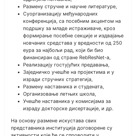
Размену стручне и научне литературе,
Суорганизацију међународних
конференција, са посебним акцентом на
подршку за младе истраживаче, кроз
формирање посебне секције и издвајање
новчаних средстава у вредности од 250
еура за најбољи рад, који би био
финансиран од стране RebResNet-a,
Реализацију гостујућих предавања,
Заједничко учешће на пројектима и у
изради стручних стратегија,
Размену наставника и студената,
Организовање летњих школа,
Учешће наставника у комисијама за
израду докторске дисертације, и др.
На основу размене искустава свих
представника институција договорене су
активности које ће се спроводити у