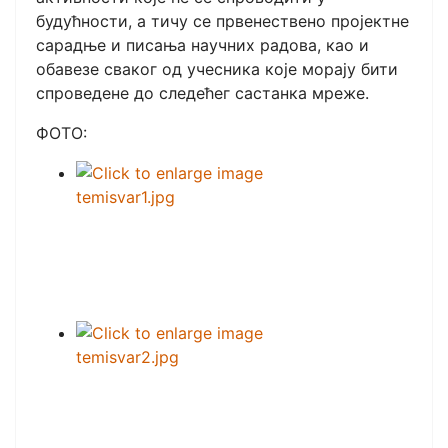
будућности, а тичу се првенествено пројектне
сарадње и писања научних радова, као и
обавезе сваког од учесника које морају бити
спроведене до следећег састанка мреже.
ФОТО: