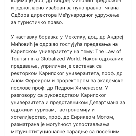
којима је доц. др Андреј Мићовић предложен
и једногласно изабран за пуноправног члана
Одбора директора Међународног удружења
за туристичко право.
У наставку боравка у Мексику, доц. др Андреј
Мићовић је одржао гостујућа предавања на
Карипском универзитету на тему: The Law of
Tourism in a Globalized World. Након одржаних
предавања, уприличен је састанак са
ректорком Карипског универзитета, проф. др
Аном Фереиром и проректором за академске
послове проф. др Педром Хименезом. У
разговору са руководством Карипског
универзитета и представником Департмана за
одрживи туризам, гастрономију и
хотелијерство, проф. др Енрикеом Мотом,
разматрана је могућност успостављања
међуинституционалне сарадње са посебним