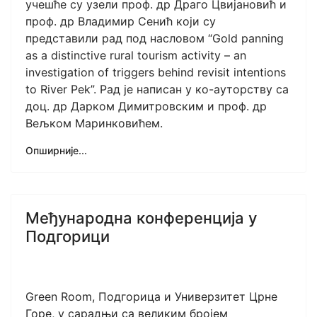
учешће су узели проф. др Драго Цвијановић и
проф. др Владимир Сенић који су
представили рад под насловом “Gold panning
as a distinctive rural tourism activity – an
investigation of triggers behind revisit intentions
to River Pek”. Рад је написан у ко-ауторству са
доц. др Дарком Димитровским и проф. др
Вељком Маринковићем.
Опширније...
Међународна конференција у
Подгорици
Green Room, Подгорица и Универзитет Црне
Горе, у сарадњи са великим бројем