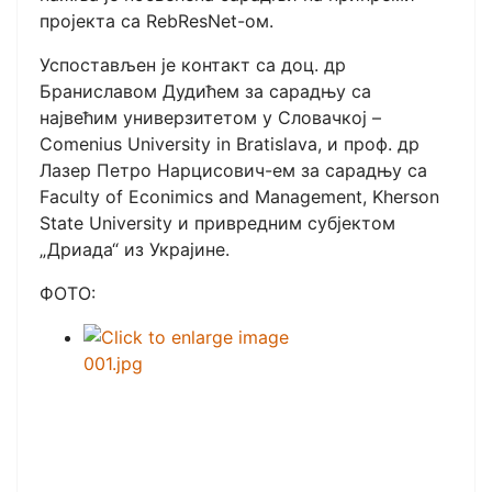
пројекта са RebResNet-ом.
Успостављен је контакт са доц. др
Браниславом Дудићем за сарадњу са
највећим универзитетом у Словачкој –
Comenius University in Bratislava, и проф. др
Лазер Петро Нарцисович-ем за сарадњу са
Faculty of Econimics and Management, Kherson
State University и привредним субјектом
„Дриада“ из Украјине.
ФОТО: