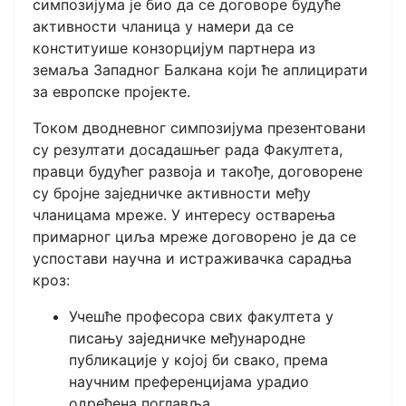
симпозијума је био да се договоре будуће
активности чланица у намери да се
конституише конзорцијум партнера из
земаља Западног Балкана који ће аплицирати
за европске пројекте.
Током дводневног симпозијума презентовани
су резултати досадашњег рада Факултета,
правци будућег развоја и такође, договорене
су бројне заједничке активности међу
чланицама мреже. У интересу остварења
примарног циља мреже договорено је да се
успостави научна и истраживачка сарадња
кроз:
Учешће професора свих факултета у
писању заједничке међународне
публикације у којој би свако, према
научним преференцијама урадио
одређена поглавља,