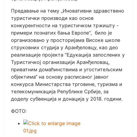
Предавање на тему „Иновативни здравствено
туристички производи као основ
конкурентности на туристичком тржишту -
примери познатих бања Европе“, било је
организовано у просторијама Високе школе
струковних студија у Аранђеловцу, као део
реализације пројекта “Едукација запослених у
Туристичкој организацији Аранђеловац,
приватним домаћинствима и угоститељским
објектима“ на основу расписаног јавног
конкурса Министарства трговине, туризма и
телекомуникација Републике Србије, за
доделу субвенција и донација у 2018. години.
ФОТО: