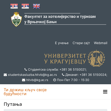
Е учење
Стари сајт
Webmail
Студентска служба: +381 36 5150021;
studentskasluzba.hitvb@kg.ac.rs
Деканат: +381 36 5150024;
hitvb@kg.ac.rs
Пон-Пет 7:30 - 15:30
Ти држиш кључ своје
будућности
Путања