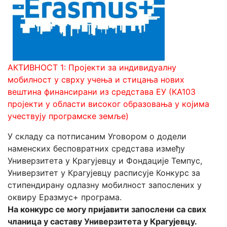
АКТИВНОСТ 1: Пројекти за индивидуалну
мобилност у сврху учења и стицања нових
вештина финансирани из средстава ЕУ (КА103
пројекти у области високог образовања у којима
учествују програмске земље)
У складу са потписаним Уговором о додели
наменских бесповратних средстава између
Универзитета у Крагујевцу и Фондације Темпус,
Универзитет у Крагујевцу расписује Конкурс за
стипендирану одлазну мобилност запослених у
оквиру Еразмус+ програма.
На конкурс се могу пријавити запослени са свих
чланица у саставу Универзитета у Крагујевцу.