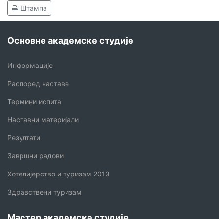
Штампа
Основне академске студије
Информације
Распоред наставе
Термини испита
Наставни материјали
Резултати
Завршни радови
Хотелијерство и туризам 2013
Здравствени туризам
Мастер академске студије