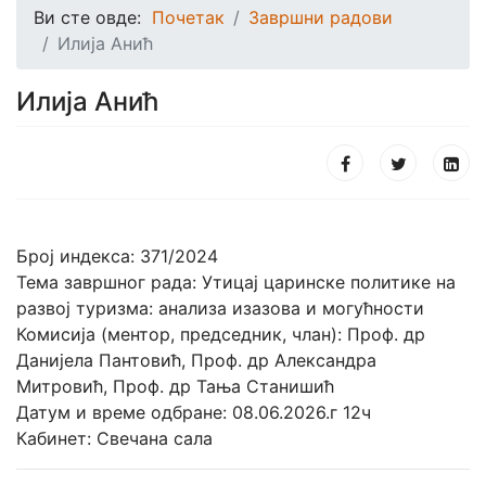
Ви сте овде:
Почетак
Завршни радови
Илија Анић
Илија Анић
Број индекса: 371/2024
Тема завршног рада: Утицај царинске политике на
развој туризма: анализа изазова и могућности
Комисија (ментор, председник, члан): Проф. др
Данијела Пантовић, Проф. др Александра
Митровић, Проф. др Тања Станишић
Датум и време одбране: 08.06.2026.г 12ч
Кабинет: Свечана сала