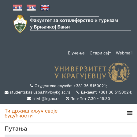
Е учење
Стари сајт
Webmail
Студентска служба: +381 36 5150021;
studentskasluzba.hitvb@kg.ac.rs
Деканат: +381 36 5150024;
hitvb@kg.ac.rs
Пон-Пет 7:30 - 15:30
Ти држиш кључ своје
будућности
Путања