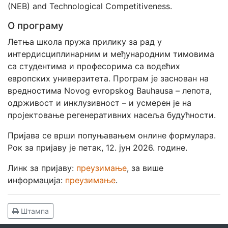
(NEB) and Technological Competitiveness.
О програму
Летња школа пружа прилику за рад у
интердисциплинарним и међународним тимовима
са студентима и професорима са водећих
европских универзитета. Програм је заснован на
вредностима Novog evropskog Bauhausa – лепота,
одрживост и инклузивност – и усмерен је на
пројектовање регенеративних насеља будућности.
Пријава се врши попуњавањем онлине формулара.
Рок за пријаву је петак, 12. јун 2026. године.
Линк за пријаву:
преузимање
, за више
информација:
преузимање
.
Штампа