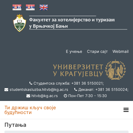
Е учење
Стари сајт
Webmail
Студентска служба: +381 36 5150021;
studentskasluzba.hitvb@kg.ac.rs
Деканат: +381 36 5150024;
hitvb@kg.ac.rs
Пон-Пет 7:30 - 15:30
Ти држиш кључ своје
будућности
Путања