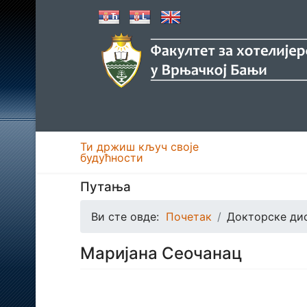
Ти држиш кључ своје
будућности
Путања
Ви сте овде:
Почетак
Докторске ди
Маријана Сеочанац