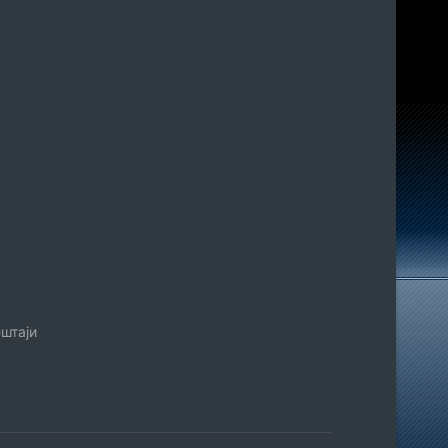
штаји