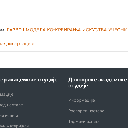
ом:
РАЗВОЈ МОДЕЛА КО-КРЕИРАЊА ИСКУСТВА УЧЕСНИ
ке дисертације
ер академске студије
Докторске академске
студије
мације
Информације
ред наставе
Распоред наставе
ни испита
Термини испита
вни материјали