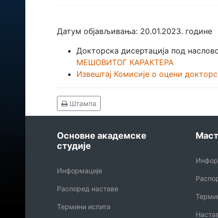
Датум објављивања: 20.01.2023. године
Докторска дисертација под наслов
МЕШОВИТОГ КАРАКТЕРА
Извештај Комисије о оцени докторс
Штампа
Основне академске
Маст
студије
Инфор
Информације
Распо
Распоред наставе
Терми
Термини испита
Наста