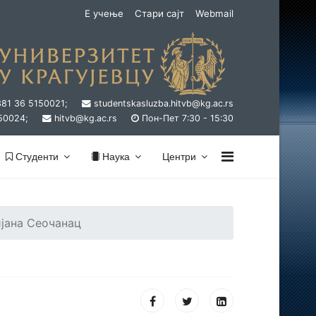
Е учење
Стари сајт
Webmail
381 36 5150021;
studentskasluzba.hitvb@kg.ac.rs
50024;
hitvb@kg.ac.rs
Пон-Пет 7:30 - 15:30
Студенти
Наука
Центри
јана Сеочанац