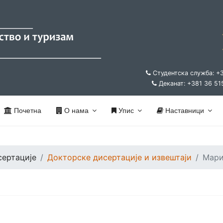
Студентска служба: +
Деканат: +381 36 51
Почетна
О нама
Упис
Наставници
сертације
Докторске дисертације и извештаји
Мари