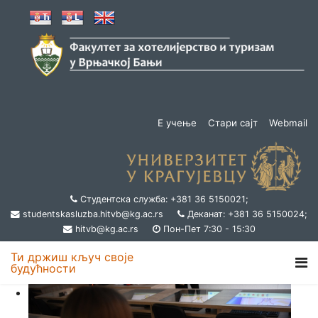
Е учење
Стари сајт
Webmail
Студентска служба: +381 36 5150021;
studentskasluzba.hitvb@kg.ac.rs
Деканат: +381 36 5150024;
hitvb@kg.ac.rs
Пон-Пет 7:30 - 15:30
Ти држиш кључ своје
будућности