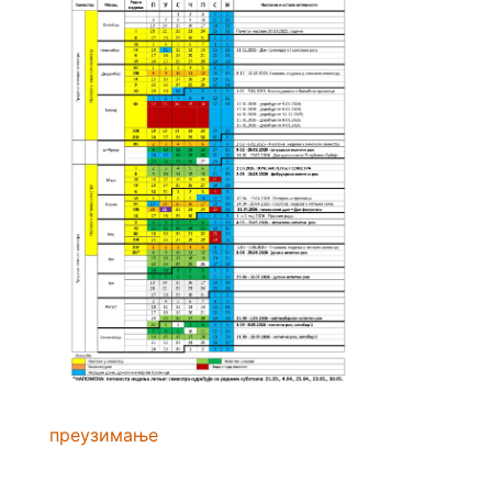
преузимање