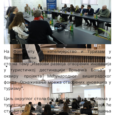
На Факултету за хотелијерство и туризам у
Врњачкој Бањи одржан је други по реду округли
сто на тему „Изазови развоја отворених иновација
у туристичкој дестинацији Врњачка Бањаˮ, у
оквиру пројекта Међународног вишеградског
фонда „Оснаживање мрежа отворених иновација у
туризмуˮ.
Циљ округлог стола био је дефинисање проблема у
туристичкој дестинацији Врњачкa Бањa за који ће
студентски тимови развијати иновативна решења