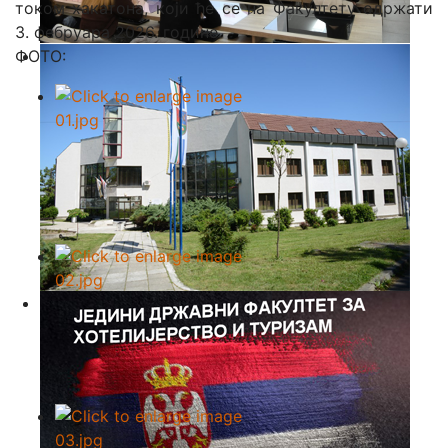
током хакатона, који ће се на Факултету одржати
3. фебруара 2026. године.
ФОТО: