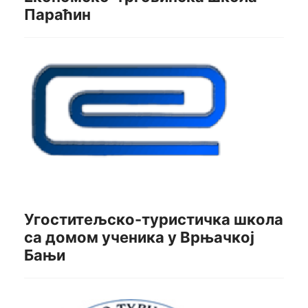
Параћин
Угоститељско-туристичка школа
са домом ученика у Врњачкој
Бањи