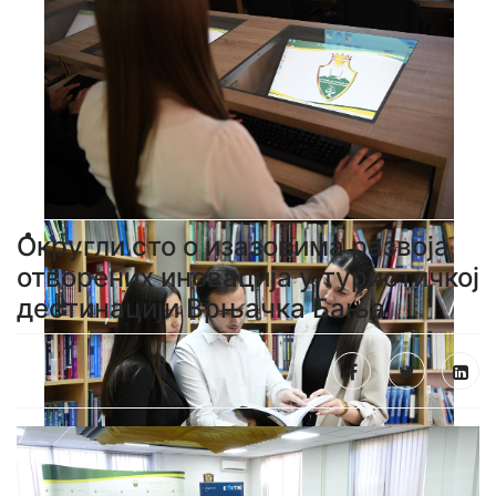
Округли сто о изазовима развоја
отворених иновација у туристичкој
дестинацији Врњачка Бања