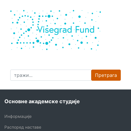
Претрага
Основне академске студије
Информације
Распоред наставе