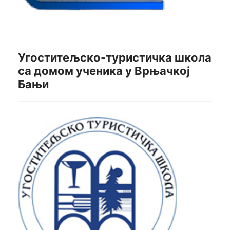
Угоститељско-туристичка школа
са домом ученика у Врњачкој
Бањи