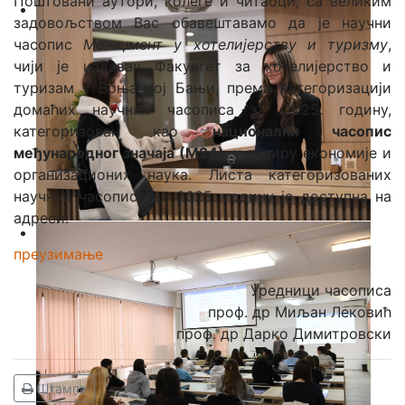
Поштовани аутори, колеге и читаоци, са великим
задовољством Вас обавештавамо да је научни
часопис
Менаџмент у хотелијерству и туризму
,
чији је издавач Факултет за хотелијерство и
туризам у Врњачкој Бањи, према Категоризацији
домаћих научних часописа за 2025. годину,
категоризован као
национални часопис
међународног значаја
(
М24
)
, у оквиру економије и
организационих наука. Листа категоризованих
научних часописа за 2025. годину је доступна на
адреси:
преузимање
Уредници часописа
проф. др Миљан Лековић
проф. др Дарко Димитровски
Штампа