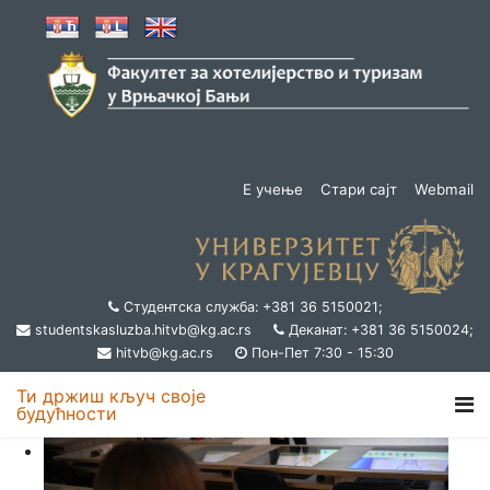
Е учење
Стари сајт
Webmail
Студентска служба: +381 36 5150021;
studentskasluzba.hitvb@kg.ac.rs
Деканат: +381 36 5150024;
hitvb@kg.ac.rs
Пон-Пет 7:30 - 15:30
Ти држиш кључ своје
будућности