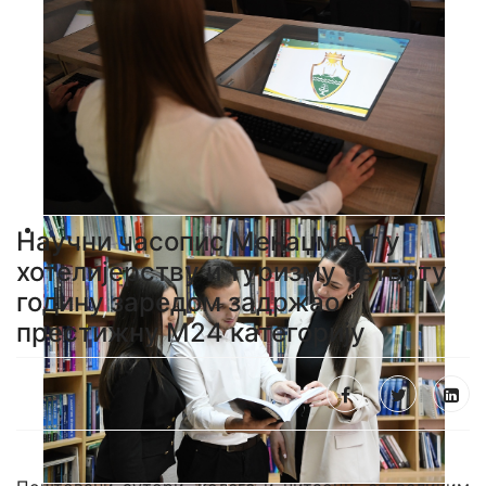
Научни часопис Менаџмент у
хотелијерству и туризму четврту
годину заредом задржао
престижну М24 категорију