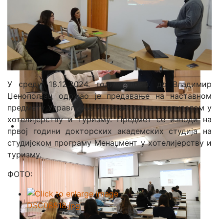
У среду, 18.12.2024. године проф. др Владимир
Џенопољац одржао је предавање на наставном
предмету Управљање интелектуалним капиталом у
хотелијерству и туризму. Предмет се изводи на
првој години докторских академских студија на
студијском програму Менаџмент у хотелијерству и
туризму.
ФОТО: