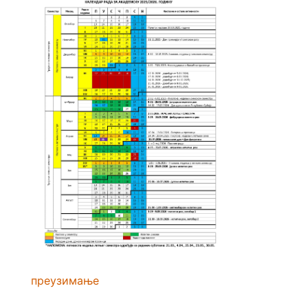
преузимање