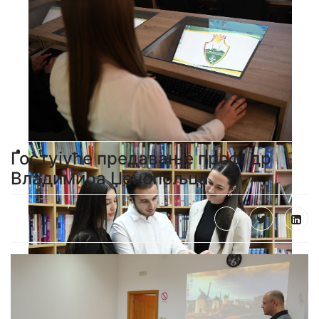
Гостујуће предавање проф. др
Владимира Џенопољца