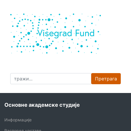
Претрага
Основне академске студије
Информације
Распоред наставе