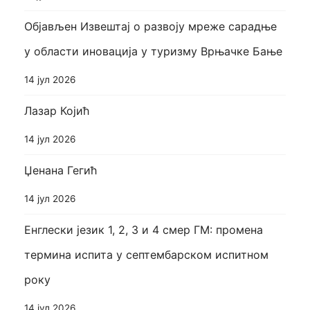
Објављен Извештај о развоју мреже сарадње
у области иновација у туризму Врњачке Бање
14 јул 2026
Лазар Којић
14 јул 2026
Џенана Гегић
14 јул 2026
Енглески језик 1, 2, 3 и 4 смер ГМ: промена
термина испита у септембарском испитном
року
14 јул 2026