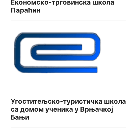
Економско-трговинска школа
Параћин
Угоститељско-туристичка школа
са домом ученика у Врњачкој
Бањи