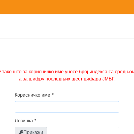
Корисничко име
*
Лозинка
*
Прикажи