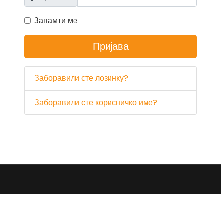
Запамти ме
Пријава
Заборавили сте лозинку?
Заборавили сте корисничко име?